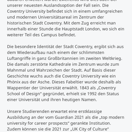
unserer neuesten Auslandsoption der Fall sein. Die
Coventry University befindet sich in einem umfangreichen
Studienberatung
und modernen Universitätsareal im Zentrum der
historischen Stadt Coventry. Mit dem Zug erreicht man
Executive Education Finder
innerhalb einer Stunde die Hauptstadt London, wo sich ein
weiterer Teil des Campus befindet.
Die besondere Identität der Stadt Coventry, ergibt sich aus
dem Wiederaufbau nach einem der schlimmsten
Luftangriffe in ganz Großbritannien im zweiten Weltkrieg.
Die damals zerstörte Kathedrale im Zentrum wurde zum
Mahnmal und Wahrzeichen der Stadt. Auf Basis dieser
Geschichte wuchs auch die Coventry University wie ein
Phönix aus der Asche. Dieses Fabeltier wurde deshalb als
Wappentier der Universität erwählt. 1843 als „Coventry
School of Design“ gegründet, erhielt sie 1992 den Status
einer Universität und ihren heutigen Namen.
Unsere Studierenden erwartet eine erstklassige
Ausbildung an der vom Guardian 2021 als die „top modern
university for career prospects“ gerankte Institution.
Zudem können sie die 2021 zur „UK City of Culture“