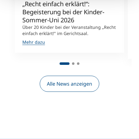
„Recht einfach erklärt!“:
M
Begeisterung bei der Kinder-
E
Sommer-Uni 2026
T
Über 20 Kinder bei der Veranstaltung „Recht
G
einfach erklärt!" im Gerichtsaal.
s
E
Mehr dazu
M
Alle News anzeigen