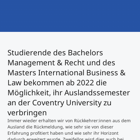
International studieren
An über 300 Partneruniversitäten
Micro Degrees
Forschung am MCI
Studienberatung
Micro Credentials
Studierende des Bachelors
Study Finder Bachelor/Master
Masterclasses
Management & Recht und des
Masters International Business &
Law bekommen ab 2022 die
Management-Seminare
Möglichkeit, ihr Auslandssemester
an der Coventry University zu
Technische Weiterbildung
verbringen
Immer wieder erhalten wir von Rückkehrer:innen aus dem
Ausland die Rückmeldung, wie sehr sie von dieser
Maßgeschneiderte Programme
Erfahrung profitiert haben und wie sehr ihr Horizont
dadurch erweitert wurde. Zweifellos wird dies auch bei