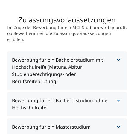
Zulassungsvoraussetzungen
Im Zuge der Bewerbung für ein MCI-Studium wird geprüft,
ob Bewerberinnen die Zulassungsvoraussetzungen
erfüllen:
Bewerbung für ein Bachelorstudium mit
Hochschulreife (Matura, Abitur,
Studienberechtigungs- oder
Berufsreifeprüfung)
Zum Studium zugelassen sind
Bewerber:innen mit
Bewerbung für ein Bachelorstudium ohne
Hochschulreife
wie z.B. Matura, Abitur,
Hochschulreife
einschlägige Studienberechtigungsprüfung oder
Berufsreifeprüfung.
Abschlusszeugnis:
Zum Zeitpunkt der Bewerbung
Einschlägige berufliche Qualifikation mit
Bewerbung für ein Masterstudium
muss das Abschlusszeugnis noch nicht vorliegen.
Zusatzprüfungen