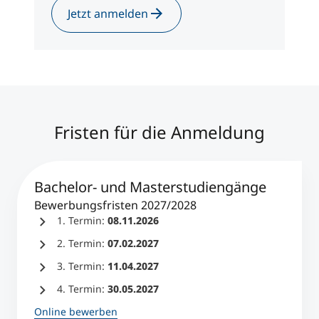
International studieren
Jetzt anmelden
An über 300 Partneruniversitäten
Micro Degrees
Forschung am MCI
Studienberatung
Micro Credentials
Study Finder Bachelor/Master
Fristen für die Anmeldung
Masterclasses
Bachelor- und Masterstudiengänge
Management-Seminare
Bewerbungsfristen 2027/2028
1. Termin:
08.11.2026
Technische Weiterbildung
2. Termin:
07.02.2027
3. Termin:
11.04.2027
4. Termin:
30.05.2027
Maßgeschneiderte Programme
Online bewerben