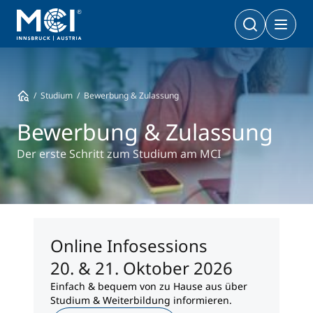
Bachelor
Wirtschaft & Gesellschaft
Doktoratsprogramme
Studium
Bewerbung & Zulassung
Wirtschaft & Gesellschaft
PhD | DBA
Technologie & Life Sciences
Bewerbung & Zulassung
Technologie & Life Sciences
Executive Master
Der erste Schritt zum Studium am MCI
Master
MBA | MSC | LL. M.
Wirtschaft & Gesellschaft
Doktorat
Technologie & Life Sciences
Executive Bachelor Online
Kooperationsmöglichkeiten
BA
Online Infosessions
Berufsbegleitend studieren
20. & 21. Oktober 2026
Ein Studium, das zu Ihnen passt
Einfach & bequem von zu Hause aus über
Zertifikats-Lehrgänge
Entrepreneurship & Start-ups
Studium & Weiterbildung informieren.