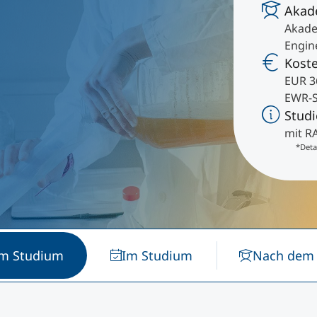
Akad
International studieren
Akade
An über 300 Partneruniversitäten
Forschung am MCI
Micro Degrees
Engin
Kost
EUR 3
Studienberatung
Micro Credentials
EWR-S
Stud
Study Finder Bachelor/Master
mit R
Masterclasses
*Details
Management-Seminare
Technische Weiterbildung
em Studium
Im Studium
Nach dem
Maßgeschneiderte Programme