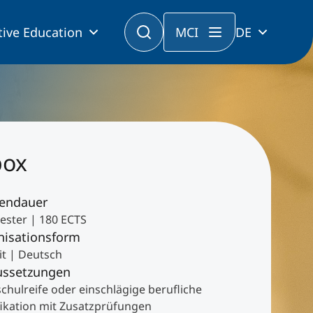
tive Education
MCI
DE
box
iendauer
ester | 180 ECTS
nisationsform
it | Deutsch
ussetzungen
chulreife oder einschlägige berufliche
fikation mit Zusatzprüfungen