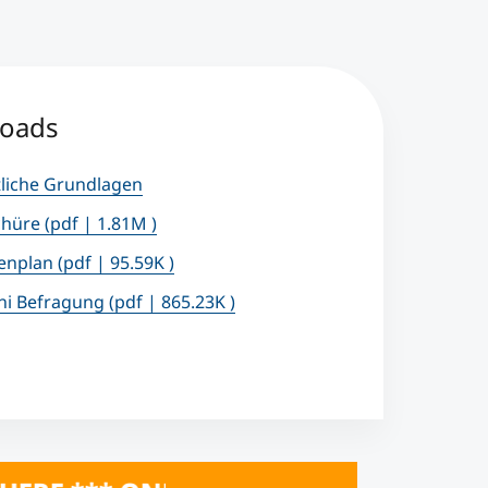
oads
liche Grundlagen
chüre
(pdf | 1.81M )
ienplan
(pdf | 95.59K )
ni Befragung
(pdf | 865.23K )