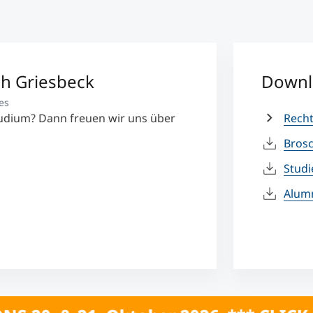
ph Griesbeck
Downl
es
udium? Dann freuen wir uns über
Recht
Bros
Stud
Alum