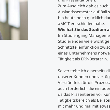
und Präsentationen.
Zum Ausgleich gab es auch e
Auslandssemester auf Bali s
Studienberatung
bin heute noch glücklich da
#MCiT entschieden habe.
Executive Education Finder
Wie hat Sie das Studium au
Im Studiengang Managemen
Studierenden viele wichtig
Schnittstellenfunktion zwi
eines Unternehmens notwend
Tätigkeit als ERP-Beraterin.
So verstehe ich einerseits
unserer Kunden und verfüge
Verständnis für die Prozess
auch förderlich, die ein od
da das Präsentieren vor Ku
Tätigkeitsbereich als Berate
mit mehr und mal mit etwas