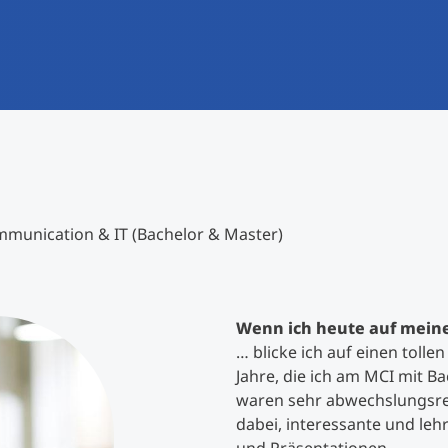
International studieren
An über 300 Partneruniversitäten
Forschung am MCI
Micro Degrees
Studienberatung
Micro Credentials
Study Finder Bachelor/Master
Masterclasses
munication & IT (Bachelor & Master)
Management-Seminare
Wenn ich heute auf meine
… blicke ich auf einen tolle
Technische Weiterbildung
Jahre, die ich am MCI mit B
waren sehr abwechslungsre
dabei, interessante und leh
Maßgeschneiderte Programme