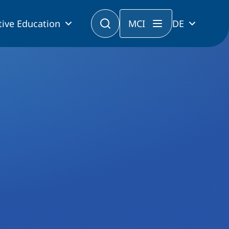
tive Education
MCI
DE