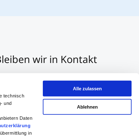
leiben wir in Kontakt
3 512 2070 - 0
r E-Mail kontaktieren
Alle zulassen
er Whatsapp kontaktieren
e technisch
g- und
Ablehnen
anbietern Daten
utzerklärung
übermittlung in