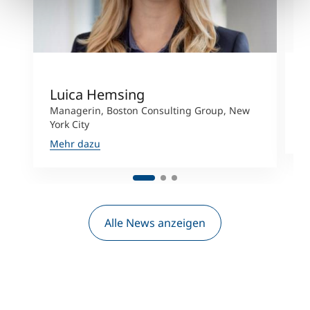
Luica Hemsing
K
Managerin, Boston Consulting Group, New
B
York City
M
Mehr dazu
Alle News anzeigen