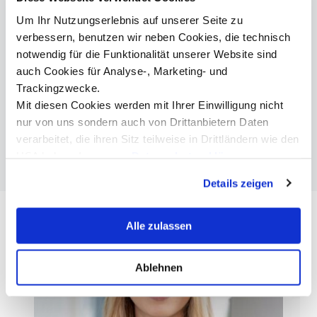
persönlich. Die Erfahrungen, Begegnungen und
Freundschaften aus dieser Zeit begleiten mich bis heute
Um Ihr Nutzungserlebnis auf unserer Seite zu
und prägen meinen Alltag auf subtile Weise. Man wird
verbessern, benutzen wir neben Cookies, die technisch
gefordert, aber zugleich optimal gefördert. Wer bereit ist,
notwendig für die Funktionalität unserer Website sind
sich einzubringen und Verantwortung zu übernehmen,
auch Cookies für Analyse-, Marketing- und
kann dort viel für seine persönliche und berufliche
Entwicklung mitnehmen.
Trackingzwecke.
Mit diesen Cookies werden mit Ihrer Einwilligung nicht
Was ist Ihr Motto?
nur von uns sondern auch von Drittanbietern Daten
Neugier ist der beste Kompass – sie führt uns immer
verarbeitet, die ihren Sitz teilweise in Drittländern wie den
wieder an neue, spannende Orte.
USA haben. In unserer
Datenschutzerklärung
informieren wir Sie über diese Tools und Partner und
Details zeigen
erklären Ihnen genau, was eine Datenübermittlung in die
USA bedeuten kann.
Alle zulassen
Ablehnen