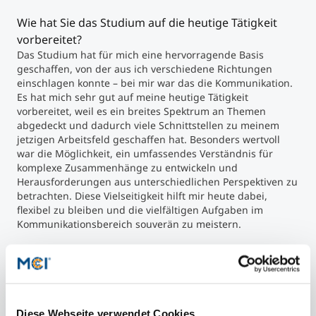
Wie hat Sie das Studium auf die heutige Tätigkeit
vorbereitet?
Das Studium hat für mich eine hervorragende Basis
geschaffen, von der aus ich verschiedene Richtungen
einschlagen konnte – bei mir war das die Kommunikation.
Es hat mich sehr gut auf meine heutige Tätigkeit
vorbereitet, weil es ein breites Spektrum an Themen
abgedeckt und dadurch viele Schnittstellen zu meinem
jetzigen Arbeitsfeld geschaffen hat. Besonders wertvoll
war die Möglichkeit, ein umfassendes Verständnis für
komplexe Zusammenhänge zu entwickeln und
Herausforderungen aus unterschiedlichen Perspektiven zu
betrachten. Diese Vielseitigkeit hilft mir heute dabei,
flexibel zu bleiben und die vielfältigen Aufgaben im
Kommunikationsbereich souverän zu meistern.
Was würden Sie jemandem sagen, der daran denkt
am MCI zu studieren?
Ich würde es auf jeden Fall wieder so machen. Die Zeit am
MCI hat mich nachhaltig geprägt – fachlich, aber vor allem
Diese Webseite verwendet Cookies