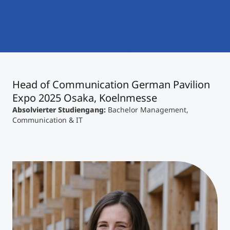
International studieren
An über 300 Partneruniversitäten
Micro Degrees
Forschung am MCI
Studienberatung
Micro Credentials
Head of Communication German Pavilion
Study Finder Bachelor/Master
Expo 2025 Osaka, Koelnmesse
Masterclasses
Absolvierter Studiengang:
Bachelor Management,
Communication & IT
Management-Seminare
Technische Weiterbildung
Maßgeschneiderte Programme