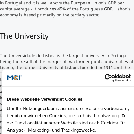
in Portugal and it is well above the European Union's GDP per
capita average - it produces 45% of the Portuguese GDP. Lisbon's
Studienberatung
economy is based primarily on the tertiary sector.
Executive Education Finder
The University
The Universidade de Lisboa is the largest university in Portugal
being the result of the merger of two former public universities of
Lisbon, the former University of Lisbon, founded in 1911 and the
Technical University of Lisbon, founded in 1930.
Lisbon School of Economics and Management (ISEG) was the first
economics and management school to be founded in Portugal
and is now also part of Universidade de Lisboa. Its campus being
located in the center of the city of Lisbon, it offers numerous high
Diese Webseite verwendet Cookies
standard degrees recognised by international educational entities
Um Ihr Nutzungserlebnis auf unserer Seite zu verbessern,
and rankings, such as the Financial Times, AACSB and AMBA.
ISEG's mission is to create, share and enhance the social and
benutzen wir neben Cookies, die technisch notwendig für
economic value of knowledge and culture in the fields of
die Funktionalität unserer Website sind auch Cookies für
Economics, Finance and Business Sciences, in a context of
Analyse-, Marketing- und Trackingzwecke.
pluralism and assurance of intellectual and scientific freedom,