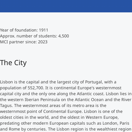
International studieren
An über 300 Partneruniversitäten
Micro Degrees
Forschung am MCI
Year of foundation: 1911
Studienberatung
Micro Credentials
Approx. number of students: 4,500
MCI partner since: 2023
Study Finder Bachelor/Master
Masterclasses
The City
Management-Seminare
Lisbon is the capital and the largest city of Portugal, with a
population of 552,700. It is continental Europe's westernmost
capital city and the only one along the Atlantic coast. Lisbon lies in
Technische Weiterbildung
the western Iberian Peninsula on the Atlantic Ocean and the River
Tagus. The westernmost areas of its metro area is the
westernmost point of Continental Europe. Lisbon is one of the
oldest cities in the world, and the oldest in Western Europe,
Maßgeschneiderte Programme
predating other modern European capitals such as London, Paris
and Rome by centuries. The Lisbon region is the wealthiest region