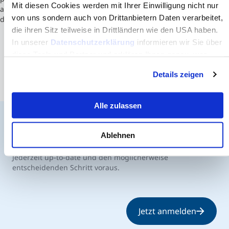
Mit diesen Cookies werden mit Ihrer Einwilligung nicht nur
and respect for ethics, social responsibility and sustainable
von uns sondern auch von Drittanbietern Daten verarbeitet,
development.
die ihren Sitz teilweise in Drittländern wie den USA haben.
In unserer
Datenschutzerklärung
informieren wir Sie über
diese Tools und Partner und erklären Ihnen genau, was
eine Datenübermittlung in die USA bedeuten kann.
Details zeigen
Alle zulassen
Ablehnen
Der MCI Newsletter
Jederzeit up-to-date und den möglicherweise
entscheidenden Schritt voraus.
Jetzt anmelden