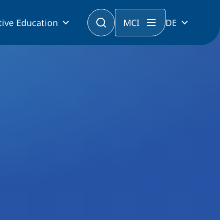
tive Education
MCI
DE