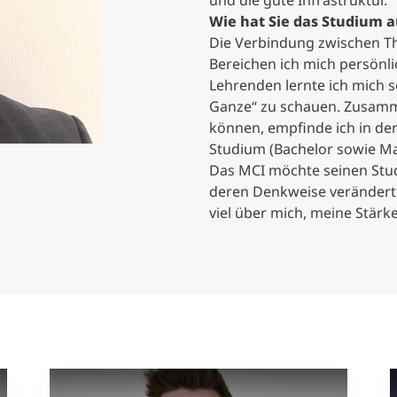
und die gute Infrastruktur.
Wie hat Sie das Studium au
Die Verbindung zwischen Th
Studienberatung
Bereichen ich mich persönl
Lehrenden lernte ich mich s
Executive Education Finder
Ganze“ zu schauen. Zusamm
können, empfinde ich in der
Studium (Bachelor sowie Mas
Das MCI möchte seinen Stud
deren Denkweise verändert u
viel über mich, meine Stär