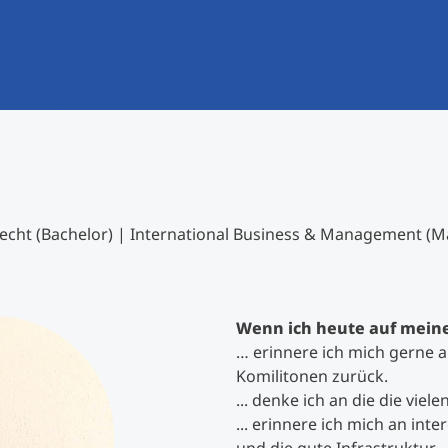
International studieren
An über 300 Partneruniversitäten
Forschung am MCI
Micro Degrees
Studienberatung
Micro Credentials
Study Finder Bachelor/Master
Masterclasses
ht (Bachelor) | International Business & Management (M
Management-Seminare
Wenn ich heute auf meine
… erinnere ich mich gerne 
Technische Weiterbildung
Komilitonen zurück.
... denke ich an die die vi
... erinnere ich mich an int
Maßgeschneiderte Programme