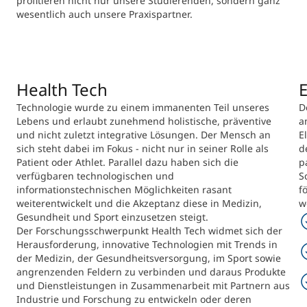
profitieren nicht nur unsere Studierenden, sondern ganz
wesentlich auch unsere Praxispartner.
Health Tech
E
Technologie wurde zu einem immanenten Teil unseres
D
Lebens und erlaubt zunehmend holistische, präventive
a
und nicht zuletzt integrative Lösungen. Der Mensch an
E
sich steht dabei im Fokus - nicht nur in seiner Rolle als
d
Patient oder Athlet. Parallel dazu haben sich die
p
verfügbaren technologischen und
S
informationstechnischen Möglichkeiten rasant
f
weiterentwickelt und die Akzeptanz diese in Medizin,
w
Gesundheit und Sport einzusetzen steigt.
Der Forschungsschwerpunkt Health Tech widmet sich der
Herausforderung, innovative Technologien mit Trends in
der Medizin, der Gesundheitsversorgung, im Sport sowie
angrenzenden Feldern zu verbinden und daraus Produkte
und Dienstleistungen in Zusammenarbeit mit Partnern aus
Industrie und Forschung zu entwickeln oder deren