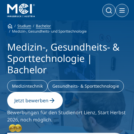
Vor dem Studium
Im Studium
Nach dem Studium
Studium
Bachelor
Medizin-, Gesundheits- und Sporttechnologie
Bachelor
Wirtschaft & Gesellschaft
Doktoratsprogramme
Medizin-, Gesundheits- &
Wirtschaft & Gesellschaft
PhD | DBA
Technologie & Life Sciences
Sporttechnologie |
Technologie & Life Sciences
Executive Master
Bachelor
Master
MBA | MSC | LL. M.
Wirtschaft & Gesellschaft
Doktorat
Technologie & Life Sciences
Medizintechnik
Gesundheits- & Sporttechnologie
Executive Bachelor Online
Jetzt bewerben
Kooperationsmöglichkeiten
BA
Berufsbegleitend studieren
Bewerbungen für den Studienort Lienz, Start Herbst
Ein Studium, das zu Ihnen passt
2026, noch möglich.
Zertifikats-Lehrgänge
Entrepreneurship & Start-ups