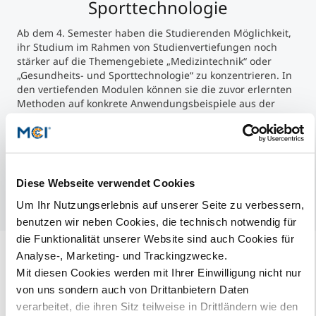
Sporttechnologie
Society
Ab dem 4. Semester haben die Studierenden Möglichkeit,
Diese Wahlfächer bieten Ihnen die Möglichkeit, Ihre
ihr Studium im Rahmen von Studienvertiefungen noch
eigenen Interessen zu vertiefen und Ihren Horizont
stärker auf die Themengebiete „Medizintechnik“ oder
zu erweitern. Betreten Sie gemeinsam mit uns eine
„Gesundheits- und Sporttechnologie“ zu konzentrieren. In
Welt des Lernens, Entdeckens und Wachsens! Mehr
den vertiefenden Modulen können sie die zuvor erlernten
Informationen finden Sie
hier
.
Methoden auf konkrete Anwendungsbeispiele aus der
Praxis des jeweiligen Vertiefungsbereichs anwenden. Die
Studienvertiefung der Gesundheits- & Sporttechnologie
umfasst folgende Themengebiete:
Geräteentwicklung im Spitzensport,
Trainingsunterstützung und Wearables, Mess- und
Diese Webseite verwendet Cookies
Analyseverfahren im Sport.
Um Ihr Nutzungserlebnis auf unserer Seite zu verbessern,
benutzen wir neben Cookies, die technisch notwendig für
die Funktionalität unserer Website sind auch Cookies für
Analyse-, Marketing- und Trackingzwecke.
Internationalität
Mit diesen Cookies werden mit Ihrer Einwilligung nicht nur
von uns sondern auch von Drittanbietern Daten
Internationalität ist ein zentraler Bestandteil jedes MCI-
verarbeitet, die ihren Sitz teilweise in Drittländern wie den
Studiums. Dies zeigt sich in der Vielfalt von Lehrenden und