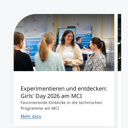
©MCI/Aaron Heimerl
Experimentieren und entdecken:
W
Girls’ Day 2026 am MCI
A
Faszinierende Einblicke in die technischen
V
Programme am MCI
L
r
Mehr dazu
M