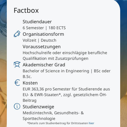
International studieren
Factbox
An über 300 Partneruniversitäten
Micro Degrees
Forschung am MCI
Studiendauer
6 Semester | 180 ECTS
Studienberatung
Micro Credentials
Organisationsform
Vollzeit | Deutsch
Voraussetzungen
Study Finder Bachelor/Master
Hochschulreife oder einschlägige berufliche
Masterclasses
Qualifikation mit Zusatzprüfungen
Akademischer Grad
Bachelor of Science in Engineering | BSc oder
Management-Seminare
B.Sc.
Kosten
EUR 363,36 pro Semester für Studierende aus
EU- & EWR-Staaten*, zzgl. gesetzlichem ÖH-
Technische Weiterbildung
Beitrag
Studienzweige
Medizintechnik, Gesundheits- &
Maßgeschneiderte Programme
Sporttechnologie
*Details zum Studienbeitrag für Drittstaaten
hier