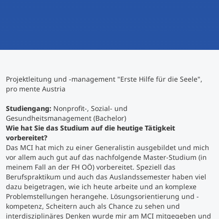
International studieren
An über 300 Partneruniversitäten
Micro Degrees
Forschung am MCI
Studienberatung
Micro Credentials
Projektleitung und -management "Erste Hilfe für die Seele",
Study Finder Bachelor/Master
pro mente Austria
Masterclasses
Studiengang:
Nonprofit-, Sozial- und
Gesundheitsmanagement (Bachelor)
Wie hat Sie das Studium auf die heutige Tätigkeit
Management-Seminare
vorbereitet?
Das MCI hat mich zu einer Generalistin ausgebildet und mich
vor allem auch gut auf das nachfolgende Master-Studium (in
Technische Weiterbildung
meinem Fall an der FH OÖ) vorbereitet. Speziell das
Berufspraktikum und auch das Auslandssemester haben viel
dazu beigetragen, wie ich heute arbeite und an komplexe
Problemstellungen herangehe. Lösungsorientierung und -
Maßgeschneiderte Programme
kompetenz, Scheitern auch als Chance zu sehen und
interdisziplinäres Denken wurde mir am MCI mitgegeben und