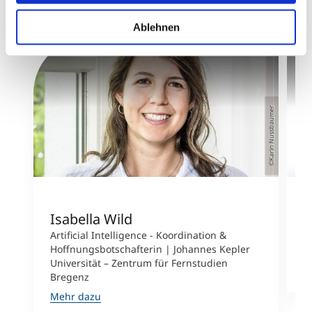
Ablehnen
©Karin Nussbaumer
Isabella Wild
M
Artificial Intelligence - Koordination &
B
Hoffnungsbotschafterin | Johannes Kepler
Ö
Universität – Zentrum für Fernstudien
M
Bregenz
Mehr dazu