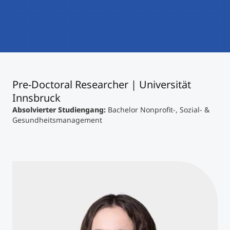
International studieren
An über 300 Partneruniversitäten
Micro Degrees
Forschung am MCI
Studienberatung
Micro Credentials
Pre-Doctoral Researcher | Universität
Study Finder Bachelor/Master
Innsbruck
Masterclasses
Absolvierter Studiengang:
Bachelor
Nonprofit-, Sozial- &
Gesundheitsmanagement
Management-Seminare
Technische Weiterbildung
Maßgeschneiderte Programme