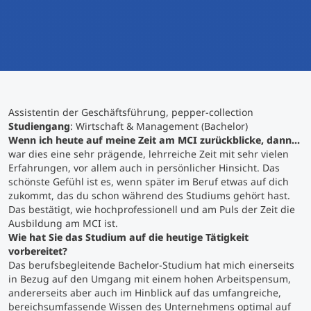
International studieren
An über 300 Partneruniversitäten
Micro Degrees
Forschung am MCI
Studienberatung
Micro Credentials
Assistentin der Geschäftsführung, pepper-collection
Study Finder Bachelor/Master
Studiengang
: Wirtschaft & Management (Bachelor)
Masterclasses
Wenn ich heute auf meine Zeit am MCI zurückblicke, dann…
war dies eine sehr prägende, lehrreiche Zeit mit sehr vielen
Erfahrungen, vor allem auch in persönlicher Hinsicht. Das
schönste Gefühl ist es, wenn später im Beruf etwas auf dich
Management-Seminare
zukommt, das du schon während des Studiums gehört hast.
Das bestätigt, wie hochprofessionell und am Puls der Zeit die
Ausbildung am MCI ist.
Technische Weiterbildung
Wie hat Sie das Studium auf die heutige Tätigkeit
vorbereitet?
Das berufsbegleitende Bachelor-Studium hat mich einerseits
in Bezug auf den Umgang mit einem hohen Arbeitspensum,
Maßgeschneiderte Programme
andererseits aber auch im Hinblick auf das umfangreiche,
bereichsumfassende Wissen des Unternehmens optimal auf