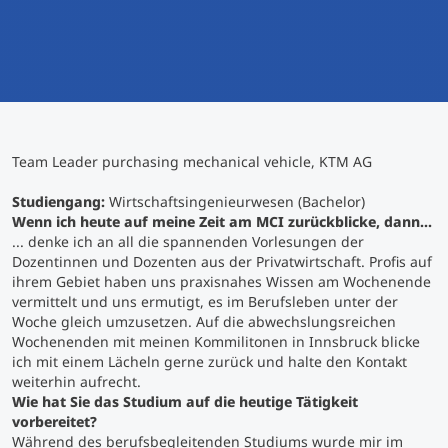
International studieren
An über 300 Partneruniversitäten
Micro Degrees
Forschung am MCI
Studienberatung
Micro Credentials
Team Leader purchasing mechanical vehicle, KTM AG
Study Finder Bachelor/Master
Masterclasses
Studiengang:
Wirtschaftsingenieurwesen (Bachelor)
Wenn ich heute auf meine Zeit am MCI zurückblicke, dann...
... denke ich an all die spannenden Vorlesungen der
Dozentinnen und Dozenten aus der Privatwirtschaft. Profis auf
Management-Seminare
ihrem Gebiet haben uns praxisnahes Wissen am Wochenende
vermittelt und uns ermutigt, es im Berufsleben unter der
Woche gleich umzusetzen. Auf die abwechslungsreichen
Technische Weiterbildung
Wochenenden mit meinen Kommilitonen in Innsbruck blicke
ich mit einem Lächeln gerne zurück und halte den Kontakt
weiterhin aufrecht.
Wie hat Sie das Studium auf die heutige Tätigkeit
Maßgeschneiderte Programme
vorbereitet?
Während des berufsbegleitenden Studiums wurde mir im