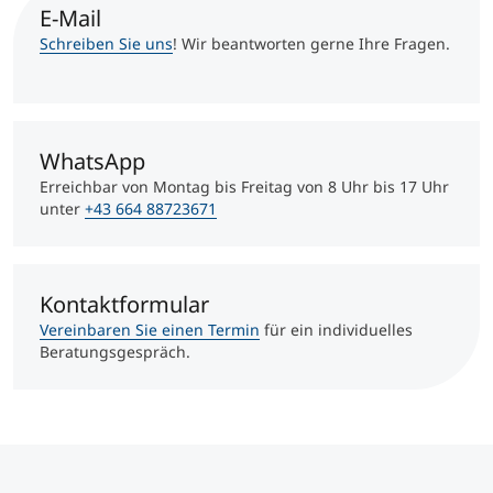
International studieren
E-Mail
An über 300 Partneruniversitäten
Micro Degrees
Schreiben Sie uns
! Wir beantworten gerne Ihre Fragen.
Forschung am MCI
Studienberatung
Micro Credentials
WhatsApp
Study Finder Bachelor/Master
Erreichbar von Montag bis Freitag von 8 Uhr bis 17 Uhr
Masterclasses
unter
+43 664 88723671
Management-Seminare
Kontaktformular
Vereinbaren Sie einen Termin
für ein individuelles
Beratungsgespräch.
Technische Weiterbildung
Maßgeschneiderte Programme