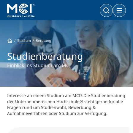
Bachelor
Wirtschaft & Gesellschaft
Doktoratsprogramme
Studium
Beratung
Wirtschaft & Gesellschaft
PhD | DBA
Technologie & Life Sciences
Studienberatung
Technologie & Life Sciences
Executive Master
Einblick ins Studium am MCI
Master
MBA | MSC | LL. M.
Wirtschaft & Gesellschaft
Doktorat
Technologie & Life Sciences
Executive Bachelor Online
Interesse an einem Studium am MCI? Die Studienberatung
Kooperationsmöglichkeiten
der Unternehmerischen Hochschule® steht gerne für alle
BA
Berufsbegleitend studieren
Fragen rund um Studienwahl, Bewerbung &
Aufnahmeverfahren oder Studium zur Verfügung.
Ein Studium, das zu Ihnen passt
Zertifikats-Lehrgänge
Entrepreneurship & Start-ups