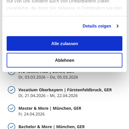
nur von uns sondern auch von Drittanbietern Daten
verarbeitet, die ihren Sitz teilweise in Drittländern wie den
USA haben. In unserer
Datenschutzerklärung
Messen Wintersemester 2025
informieren wir Sie über diese Tools und Partner und
Das MCI on Tour! Auf folgenden Messen können Sie sich
Details zeigen
erklären Ihnen genau, was eine Datenübermittlung in die
über das Studienangebot der Unternehmerischen
USA bedeuten kann.
Hochschule® informieren:
Alle zulassen
Gaudeamus | Prag, CZE
Di, 20.01.2026 – Do, 22.01.2026
Ablehnen
ITB Talent Hub | Berlin, GER
Di, 03.03.2026 – Do, 05.03.2026
Vocatium Oberbayern | Fürstenfeldbruck, GER
Di, 21.04.2026 – Mi, 22.04.2026
Master & More | München, GER
Fr, 24.04.2026
Bachelor & More | München, GER