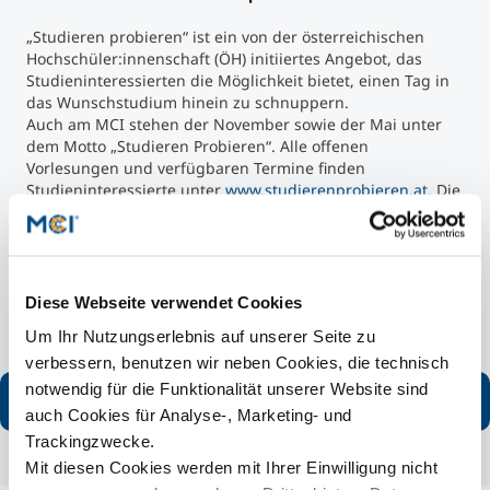
„Studieren probieren“ ist ein von der österreichischen
Hochschüler:innenschaft (ÖH) initiiertes Angebot, das
Studieninteressierten die Möglichkeit bietet, einen Tag in
das Wunschstudium hinein zu schnuppern.
Auch am MCI stehen der November sowie der Mai unter
dem Motto „Studieren Probieren“. Alle offenen
Vorlesungen und verfügbaren Termine finden
Studieninteressierte unter
www.studierenprobieren.at
. Die
Anmeldung zu den Schnuppervorlesungen erfolgt direkt
über diese Plattform.
Dabei erhalten Sie nicht nur einen Einblick in ein MCI-
Studium, Sie werden auch von einem MCI-Studierenden
betreut, der für alle Fragen rund um das Studienleben an
Diese Webseite verwendet Cookies
der Unternehmerischen Hochschule® zur Verfügung steht.
Um Ihr Nutzungserlebnis auf unserer Seite zu
verbessern, benutzen wir neben Cookies, die technisch
notwendig für die Funktionalität unserer Website sind
Mehr erfahren
auch Cookies für Analyse-, Marketing- und
Trackingzwecke.
Mit diesen Cookies werden mit Ihrer Einwilligung nicht