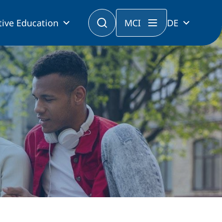
tive Education
MCI
DE