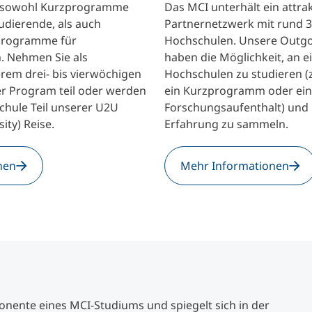
t sowohl Kurzprogramme
Das MCI unterhält ein attra
tudierende, als auch
Partnernetzwerk mit rund 
Studienberatung
Programme für
Hochschulen. Unsere Outgo
n. Nehmen Sie als
haben die Möglichkeit, an e
rem drei- bis vierwöchigen
Hochschulen zu studieren (z.
Executive Education Finder
r Program teil oder werden
ein Kurzprogramm oder ei
chule Teil unserer U2U
Forschungsaufenthalt) und 
ity) Reise.
Erfahrung zu sammeln.
nen
Mehr Informationen
ponente eines MCI-Studiums und spiegelt sich in der