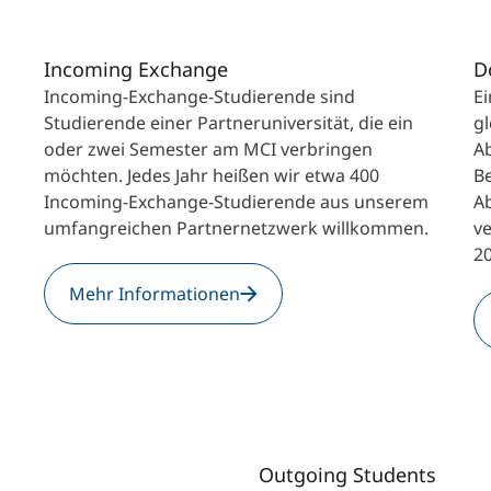
International studieren
An über 300 Partneruniversitäten
Forschung am MCI
Micro Degrees
Incoming Exchange
D
Incoming-Exchange-Studierende sind
E
Studierende einer Partneruniversität, die ein
g
Studienberatung
Micro Credentials
oder zwei Semester am MCI verbringen
Ab
möchten. Jedes Jahr heißen wir etwa 400
B
Study Finder Bachelor/Master
Incoming-Exchange-Studierende aus unserem
Ab
umfangreichen Partnernetzwerk willkommen.
Masterclasses
ve
2
Mehr Informationen
Management-Seminare
Technische Weiterbildung
Maßgeschneiderte Programme
Outgoing Students