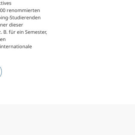
ktives
300 renommierten
ing-Studierenden
iner dieser
 B. für ein Semester,
nen
internationale