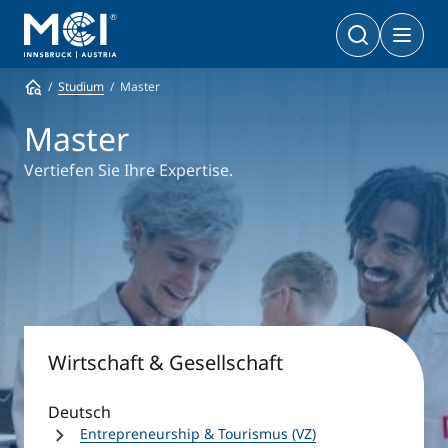
Studium
Master
Bachelor
Wirtschaft & Gesellschaft
Doktoratsprogramme
Master
Wirtschaft & Gesellschaft
PhD | DBA
Technologie & Life Sciences
Vertiefen Sie Ihre Expertise.
Technologie & Life Sciences
Executive Master
Master
MBA | MSC | LL. M.
Wirtschaft & Gesellschaft
Doktorat
Technologie & Life Sciences
Executive Bachelor Online
Kooperationsmöglichkeiten
BA
Berufsbegleitend studieren
Wirtschaft & Gesellschaft
Ein Studium, das zu Ihnen passt
Deutsch
Zertifikats-Lehrgänge
Entrepreneurship & Start-ups
Entrepreneurship & Tourismus (VZ)