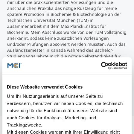
mir über die praxisorientierten Vorlesungen und die
anschaulichen Praktika das nötige Rüstzeug für meine
spätere Promotion in Biochemie & Biotechnologie an der
Technischen Universität München (TUM) in
Zusammenarbeit mit dem Max Planck Institut für
Biochemie. Mein Abschluss wurde von der TUM vollständig
anerkannt, sodass keine zusätzlichen Vorlesungen
und/oder Prüfungen absolviert werden mussten. Auch das
Auslandssemester in Kanada während des Bachelor-
Studiengangs lehrte mich die nötige Selbständigkeit für
meine weitere Laufbahn. Neben den ständig benötigten
naturwissenschaftlichen Grundlagen bediene ich mich in
meiner aktuellen Position bei der Sandoz GmbH immer
wieder des erlernten Wissens aus der Bioprozesstechnik,
der Risikoanalyse und dem Qualitätsmanagement. Das
Diese Webseite verwendet Cookies
MCI war und ist somit ein ständiger Begleiter im
Um Ihr Nutzungserlebnis auf unserer Seite zu
beruflichen Alltag.
verbessern, benutzen wir neben Cookies, die technisch
notwendig für die Funktionalität unserer Website sind
auch Cookies für Analyse-, Marketing- und
Trackingzwecke.
Mit diesen Cookies werden mit Ihrer Einwilligung nicht