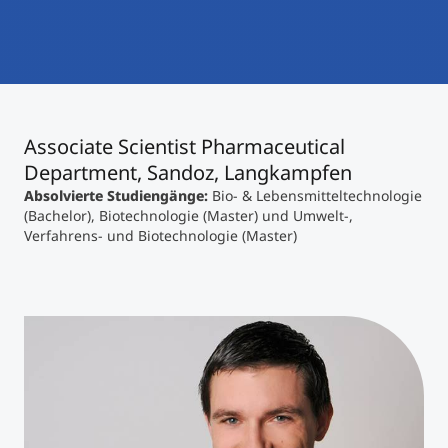
International studieren
An über 300 Partneruniversitäten
Micro Degrees
Forschung am MCI
Studienberatung
Micro Credentials
Associate Scientist Pharmaceutical
Study Finder Bachelor/Master
Department, Sandoz, Langkampfen
Masterclasses
Absolvierte Studiengänge:
Bio- & Lebensmitteltechnologie
(Bachelor), Biotechnologie (Master) und Umwelt-,
Verfahrens- und Biotechnologie (Master)
Management-Seminare
Technische Weiterbildung
Maßgeschneiderte Programme