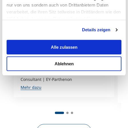
nur von uns sondern auch von Drittanbietern Daten
verarbeitet, die ihren Sitz teilweise in Drittländern wie den
USA haben. In unserer
Datenschutzerklärung
informieren wir Sie über diese Tools und Partner und
Details zeigen
erklären Ihnen genau, was eine Datenübermittlung in die
USA bedeuten kann.
Alle zulassen
Ablehnen
Lena Molitor
N
Consultant | EY-Parthenon
U
U
Mehr dazu
M