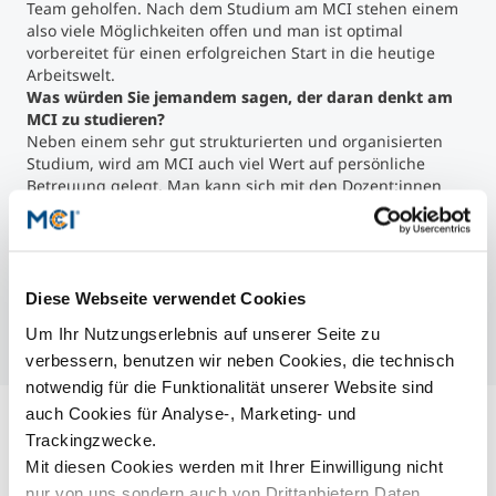
Team geholfen. Nach dem Studium am MCI stehen einem
also viele Möglichkeiten offen und man ist optimal
vorbereitet für einen erfolgreichen Start in die heutige
Arbeitswelt.
Was würden Sie jemandem sagen, der daran denkt am
MCI zu studieren?
Neben einem sehr gut strukturierten und organisierten
Studium, wird am MCI auch viel Wert auf persönliche
Betreuung gelegt. Man kann sich mit den Dozent:innen
auf Augenhöhe austauschen und so sein eigenes Netzwerk
bereits im Studium aufbauen. Außerdem ist Innsbruck mit
seinen vielen Freizeitmöglichkeiten, meiner Meinung nach,
der perfekte Ort zum Studieren.
Was ist Ihr Motto?
Diese Webseite verwendet Cookies
Save your worries for another day.
Um Ihr Nutzungserlebnis auf unserer Seite zu
verbessern, benutzen wir neben Cookies, die technisch
notwendig für die Funktionalität unserer Website sind
auch Cookies für Analyse-, Marketing- und
Trackingzwecke.
Mit diesen Cookies werden mit Ihrer Einwilligung nicht
nur von uns sondern auch von Drittanbietern Daten