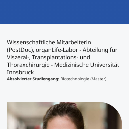
International studieren
An über 300 Partneruniversitäten
Micro Degrees
Forschung am MCI
Studienberatung
Micro Credentials
Wissenschaftliche Mitarbeiterin
Study Finder Bachelor/Master
(PostDoc), organLife-Labor - Abteilung für
Masterclasses
Viszeral-, Transplantations- und
Thoraxchirurgie - Medizinische Universität
Innsbruck
Management-Seminare
Absolvierter Studiengang:
Biotechnologie (Master)
Technische Weiterbildung
Maßgeschneiderte Programme