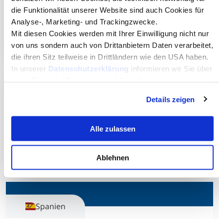
die Funktionalität unserer Website sind auch Cookies für
The Hong Kong Polytechnic University
Analyse-, Marketing- und Trackingzwecke.
Zur Homepage
Mit diesen Cookies werden mit Ihrer Einwilligung nicht nur
von uns sondern auch von Drittanbietern Daten verarbeitet,
die ihren Sitz teilweise in Drittländern wie den USA haben.
In unserer
Datenschutzerklärung
informieren wir Sie über
diese Tools und Partner und erklären Ihnen genau, was
eine Datenübermittlung in die USA bedeuten kann.
Italien
Details zeigen
University of Bologna
Alle zulassen
Zur Homepage
Ablehnen
Spanien