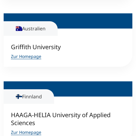
International studieren
An über 300 Partneruniversitäten
Micro Degrees
Forschung am MCI
Australien
Studienberatung
Micro Credentials
Griffith University
Study Finder Bachelor/Master
Zur Homepage
Masterclasses
Management-Seminare
Finnland
Technische Weiterbildung
HAAGA-HELIA University of Applied
Sciences
Maßgeschneiderte Programme
Zur Homepage