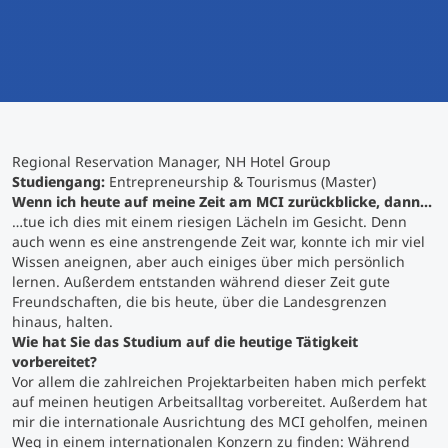
International studieren
An über 300 Partneruniversitäten
Micro Degrees
Forschung am MCI
Studienberatung
Micro Credentials
Regional Reservation Manager, NH Hotel Group
Study Finder Bachelor/Master
Studiengang:
Entrepreneurship & Tourismus (Master)
Masterclasses
Wenn ich heute auf meine Zeit am MCI zurückblicke, dann…
…tue ich dies mit einem riesigen Lächeln im Gesicht. Denn
auch wenn es eine anstrengende Zeit war, konnte ich mir viel
Wissen aneignen, aber auch einiges über mich persönlich
Management-Seminare
lernen. Außerdem entstanden während dieser Zeit gute
Freundschaften, die bis heute, über die Landesgrenzen
hinaus, halten.
Technische Weiterbildung
Wie hat Sie das Studium auf die heutige Tätigkeit
vorbereitet?
Vor allem die zahlreichen Projektarbeiten haben mich perfekt
auf meinen heutigen Arbeitsalltag vorbereitet. Außerdem hat
Maßgeschneiderte Programme
mir die internationale Ausrichtung des MCI geholfen, meinen
Weg in einem internationalen Konzern zu finden: Während