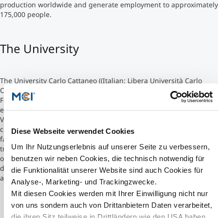
production worldwide and generate employment to approximately
175,000 people.
Studienberatung
The University
Executive Education Finder
The University Carlo Cattaneo ((Italian: Libera Università Carlo
Cattaneo, LIUC) was founded in 1991 and is organized in 3
Faculties. The LIUC is an independent, state-recognized institution
established in 1991 by the Industrial Association of the Province of
Varese (UNIVA). The university is housed in a nineteenth century
cotton mill which has been beautifully restored by the world
Diese Webseite verwendet Cookies
famous Italian architect Aldo Rossi . It is only 400 meters from the
Um Ihr Nutzungserlebnis auf unserer Seite zu verbessern,
train station that links Castellanza to Milan in 35 minutes and just
over 1 kilometer from the motorway. On the campus is also a
benutzen wir neben Cookies, die technisch notwendig für
dormitory, where until now most MCI students have found their
die Funktionalität unserer Website sind auch Cookies für
accommodation.
Analyse-, Marketing- und Trackingzwecke.
Mit diesen Cookies werden mit Ihrer Einwilligung nicht nur
von uns sondern auch von Drittanbietern Daten verarbeitet,
die ihren Sitz teilweise in Drittländern wie den USA haben.