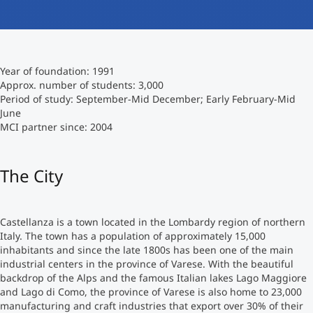
International studieren
An über 300 Partneruniversitäten
Micro Degrees
Forschung am MCI
Year of foundation: 1991
Studienberatung
Micro Credentials
Approx. number of students: 3,000
Period of study: September-Mid December; Early February-Mid
June
Study Finder Bachelor/Master
MCI partner since: 2004
Masterclasses
The City
Management-Seminare
Castellanza is a town located in the Lombardy region of northern
Technische Weiterbildung
Italy. The town has a population of approximately 15,000
inhabitants and since the late 1800s has been one of the main
industrial centers in the province of Varese. With the beautiful
backdrop of the Alps and the famous Italian lakes Lago Maggiore
Maßgeschneiderte Programme
and Lago di Como, the province of Varese is also home to 23,000
manufacturing and craft industries that export over 30% of their