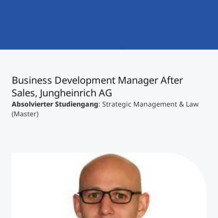
International studieren
An über 300 Partneruniversitäten
Micro Degrees
Forschung am MCI
Studienberatung
Micro Credentials
Business Development Manager After
Study Finder Bachelor/Master
Sales, Jungheinrich AG
Masterclasses
Absolvierter Studiengang
: Strategic Management & Law
(Master)
Management-Seminare
Technische Weiterbildung
Maßgeschneiderte Programme