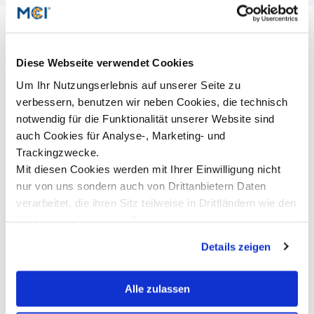
Diese Webseite verwendet Cookies
Um Ihr Nutzungserlebnis auf unserer Seite zu
verbessern, benutzen wir neben Cookies, die technisch
notwendig für die Funktionalität unserer Website sind
auch Cookies für Analyse-, Marketing- und
Trackingzwecke.
Mit diesen Cookies werden mit Ihrer Einwilligung nicht
nur von uns sondern auch von Drittanbietern Daten
verarbeitet, die ihren Sitz teilweise in Drittländern wie den
USA haben. In unserer
Datenschutzerklärung
Martina Hammerschmid
M
informieren wir Sie über diese Tools und Partner und
VP Sales | OPmobility
P
Details zeigen
erklären Ihnen genau, was eine Datenübermittlung in die
Mehr dazu
M
USA bedeuten kann.
Alle zulassen