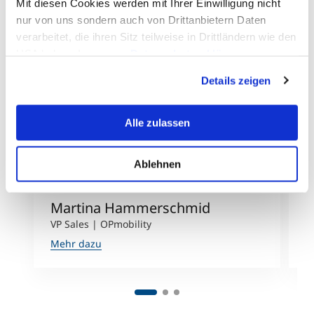
Mit diesen Cookies werden mit Ihrer Einwilligung nicht
nur von uns sondern auch von Drittanbietern Daten
verarbeitet, die ihren Sitz teilweise in Drittländern wie den
USA haben. In unserer
Datenschutzerklärung
informieren wir Sie über diese Tools und Partner und
Details zeigen
erklären Ihnen genau, was eine Datenübermittlung in die
USA bedeuten kann.
Alle zulassen
Ablehnen
Martina Hammerschmid
M
VP Sales | OPmobility
P
Mehr dazu
M