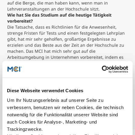
auf die Berge, die man haben kann, wenn man in
Lehrveranstaltungen an der Hochschule sitzt.
Wie hat Sie das Studium auf die heutige Tätigkeit
vorbereitet?
Die Tatsache, dass es Richtlinien für die Anwesenheit,
strenge Fristen für Tests und einen festgelegten Lehrplan
gibt, hat mir sehr geholfen, großartige Ergebnisse zu
erzielen und das Beste aus der Zeit an der Hochschule zu
machen. Das MCI hat mich sehr gut auf die
Arbeitsumgebung in Unternehmen vorbereitet, indem es
großartige Dozenten mit jahrelanger Arbeitserfahrung zur
Verfügung stellte, die hilfreiche Einsichten und Ratschläge
vermitteln konnten.
Was würden Sie jemandem sagen, der daran denkt am
MCI zu studieren?
Diese Webseite verwendet Cookies
Wenn man die Berge mag, egal ob im Sommer oder im
Winter, und wenn man gleichzeitig mit einem praktischen
Um Ihr Nutzungserlebnis auf unserer Seite zu
Ansatz über zwei unabhängige Disziplinen lernen will, ist
verbessern, benutzen wir neben Cookies, die technisch
das MCI eine gute Wahl.
notwendig für die Funktionalität unserer Website sind
auch Cookies für Analyse-, Marketing- und
Trackingzwecke.