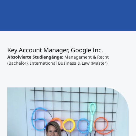
International studieren
An über 300 Partneruniversitäten
Micro Degrees
Forschung am MCI
Studienberatung
Micro Credentials
Key Account Manager, Google Inc.
Study Finder Bachelor/Master
Masterclasses
Absolvierte Studiengänge
: Management & Recht
(Bachelor), International Business & Law (Master)
Management-Seminare
Technische Weiterbildung
Maßgeschneiderte Programme