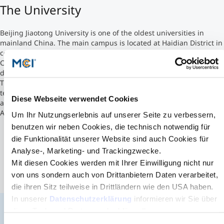
The University
Studienberatung
Beijing Jiaotong University is one of the oldest universities in
mainland China. The main campus is located at Haidian District in
Executive Education Finder
central Beijing. It is a Chinese Ministry of Education Double First
Class Discipline University with Double First Class status in certain
disciplines.
The university is a member of the Beijing university of science and
technology alliance. BJTU has received over 3,000 foreign students
Diese Webseite verwendet Cookies
and visiting scholars from as many as 71 countries and regions of
Asia, Africa, Europe and North America, etc.
Um Ihr Nutzungserlebnis auf unserer Seite zu verbessern,
benutzen wir neben Cookies, die technisch notwendig für
die Funktionalität unserer Website sind auch Cookies für
Analyse-, Marketing- und Trackingzwecke.
Mit diesen Cookies werden mit Ihrer Einwilligung nicht nur
von uns sondern auch von Drittanbietern Daten verarbeitet,
die ihren Sitz teilweise in Drittländern wie den USA haben.
In unserer
Datenschutzerklärung
informieren wir Sie über
diese Tools und Partner und erklären Ihnen genau, was
eine Datenübermittlung in die USA bedeuten kann.