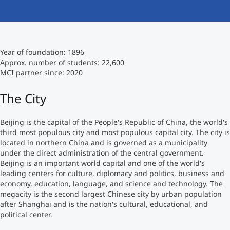
International studieren
An über 300 Partneruniversitäten
Micro Degrees
Forschung am MCI
Year of foundation: 1896
Studienberatung
Micro Credentials
Approx. number of students: 22,600
MCI partner since: 2020
Study Finder Bachelor/Master
The City
Masterclasses
Beijing is the capital of the People's Republic of China, the world's
third most populous city and most populous capital city. The city is
Management-Seminare
located in northern China and is governed as a municipality
under the direct administration of the central government.
Beijing is an important world capital and one of the world's
Technische Weiterbildung
leading centers for culture, diplomacy and politics, business and
economy, education, language, and science and technology. The
megacity is the second largest Chinese city by urban population
after Shanghai and is the nation's cultural, educational, and
Maßgeschneiderte Programme
political center.