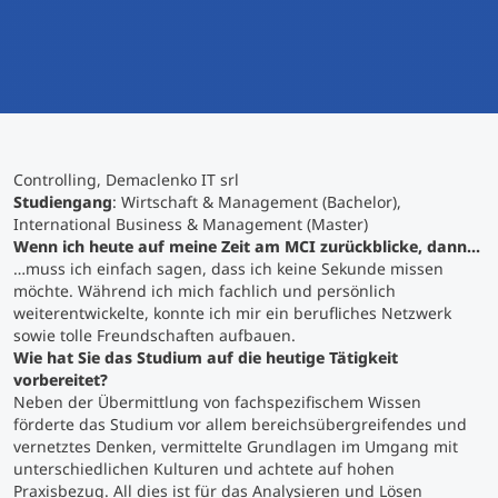
International studieren
An über 300 Partneruniversitäten
Micro Degrees
Forschung am MCI
Studienberatung
Micro Credentials
Controlling, Demaclenko IT srl
Study Finder Bachelor/Master
Studiengang
: Wirtschaft & Management (Bachelor),
Masterclasses
International Business & Management (Master)
Wenn ich heute auf meine Zeit am MCI zurückblicke, dann…
…muss ich einfach sagen, dass ich keine Sekunde missen
möchte. Während ich mich fachlich und persönlich
Management-Seminare
weiterentwickelte, konnte ich mir ein berufliches Netzwerk
sowie tolle Freundschaften aufbauen.
Wie hat Sie das Studium auf die heutige Tätigkeit
Technische Weiterbildung
vorbereitet?
Neben der Übermittlung von fachspezifischem Wissen
förderte das Studium vor allem bereichsübergreifendes und
vernetztes Denken, vermittelte Grundlagen im Umgang mit
Maßgeschneiderte Programme
unterschiedlichen Kulturen und achtete auf hohen
Praxisbezug. All dies ist für das Analysieren und Lösen