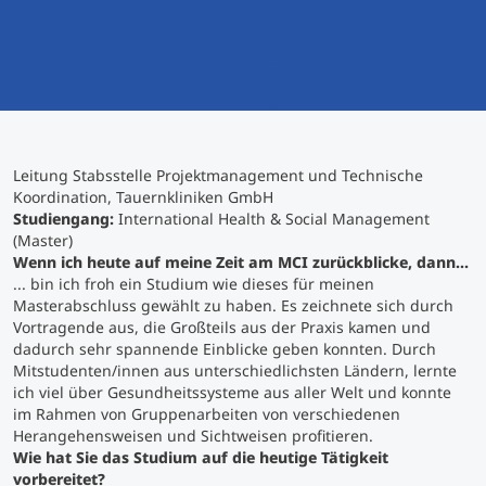
International studieren
An über 300 Partneruniversitäten
Micro Degrees
Forschung am MCI
Studienberatung
Micro Credentials
Leitung Stabsstelle Projektmanagement und Technische
Study Finder Bachelor/Master
Koordination, Tauernkliniken GmbH
Masterclasses
Studiengang:
International Health & Social Management
(Master)
Wenn ich heute auf meine Zeit am MCI zurückblicke, dann…
... bin ich froh ein Studium wie dieses für meinen
Management-Seminare
Masterabschluss gewählt zu haben. Es zeichnete sich durch
Vortragende aus, die Großteils aus der Praxis kamen und
dadurch sehr spannende Einblicke geben konnten. Durch
Technische Weiterbildung
Mitstudenten/innen aus unterschiedlichsten Ländern, lernte
ich viel über Gesundheitssysteme aus aller Welt und konnte
im Rahmen von Gruppenarbeiten von verschiedenen
Herangehensweisen und Sichtweisen profitieren.
Maßgeschneiderte Programme
Wie hat Sie das Studium auf die heutige Tätigkeit
vorbereitet?