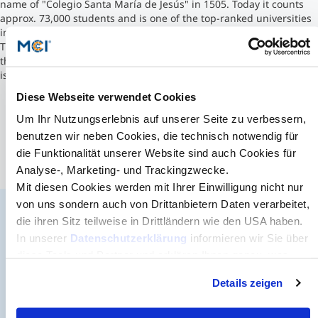
name of "Colegio Santa María de Jesús" in 1505. Today it counts
approx. 73,000 students and is one of the top-ranked universities
Studienberatung
in the country.
The university consists of several campuses and faculties spread
throughout Seville. The main building of the University of Seville
Executive Education Finder
is known as the "Old Tobacco Factory", named for its original use.
Diese Webseite verwendet Cookies
Um Ihr Nutzungserlebnis auf unserer Seite zu verbessern,
benutzen wir neben Cookies, die technisch notwendig für
die Funktionalität unserer Website sind auch Cookies für
Analyse-, Marketing- und Trackingzwecke.
Mit diesen Cookies werden mit Ihrer Einwilligung nicht nur
von uns sondern auch von Drittanbietern Daten verarbeitet,
die ihren Sitz teilweise in Drittländern wie den USA haben.
Der MCI Newsletter
In unserer
Datenschutzerklärung
informieren wir Sie über
diese Tools und Partner und erklären Ihnen genau, was
Jederzeit up-to-date und den möglicherweise
eine Datenübermittlung in die USA bedeuten kann.
entscheidenden Schritt voraus.
Details zeigen