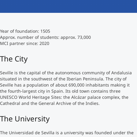
International studieren
An über 300 Partneruniversitäten
Micro Degrees
Forschung am MCI
Year of foundation: 1505
Studienberatung
Micro Credentials
Approx. number of students: approx. 73,000
MCI partner since: 2020
Study Finder Bachelor/Master
The City
Masterclasses
Seville is the capital of the autonomous community of Andalusia
situated in the southwest of the Iberian Peninsula. The city of
Management-Seminare
Seville has a population of about 690,000 inhabitants making it
the fourth-largest city in Spain. Its old town contains three
UNESCO World Heritage Sites: the Alcázar palace complex, the
Technische Weiterbildung
Cathedral and the General Archive of the Indies.
The University
Maßgeschneiderte Programme
The Universidad de Sevilla is a university was founded under the