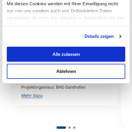
Mit diesen Cookies werden mit Ihrer Einwilligung nicht
nur von uns sondern auch von Drittanbietern Daten
verarbeitet, die ihren Sitz teilweise in Drittländern wie den
USA haben. In unserer
Datenschutzerklärung
informieren wir Sie über diese Tools und Partner und
Details zeigen
erklären Ihnen genau, was eine Datenübermittlung in die
USA bedeuten kann.
Alle zulassen
Ablehnen
Sandro Hiller
V
Projektingenieur, BHS-Sonthofen
T
U
Mehr dazu
„
u
M