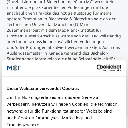
(Spezialisierung auf Biotechnologie)" am MCI vermittelte
mir über die praxisorientierten Vorlesungen und die
anschaulichen Praktika das nötige Rüstzeug für meine
spätere Promotion in Biochemie & Biotechnologie an der
Technischen Universität München (TUM) in
Zusammenarbeit mit dem Max Planck Institut für
Biochemie. Mein Abschluss wurde von der TUM vollständig
anerkannt, sodass keine zusätzlichen Vorlesungen
und/oder Prüfungen absolviert werden mussten. Auch das
Auslandssemester in Kanada während des Bachelor-
Studiengangs lehrte mich die nötige Selbständigkeit für
meine weitere Laufbahn. Neben den ständig benötigten
naturwissenschaftlichen Grundlagen bediene ich mich in
meiner aktuellen Position bei der Sandoz GmbH immer
wieder des erlernten Wissens aus der Bioprozesstechnik,
der Risikoanalyse und dem Qualitätsmanagement. Das
Diese Webseite verwendet Cookies
MCI war und ist somit ein ständiger Begleiter im
Um Ihr Nutzungserlebnis auf unserer Seite zu
beruflichen Alltag.
verbessern, benutzen wir neben Cookies, die technisch
notwendig für die Funktionalität unserer Website sind
auch Cookies für Analyse-, Marketing- und
Trackingzwecke.