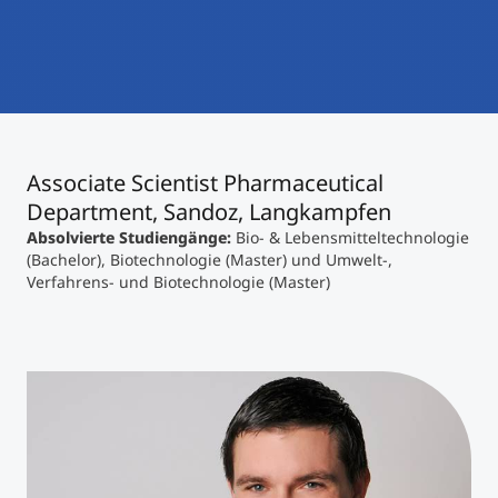
International studieren
An über 300 Partneruniversitäten
Micro Degrees
Forschung am MCI
Studienberatung
Micro Credentials
Associate Scientist Pharmaceutical
Study Finder Bachelor/Master
Department, Sandoz, Langkampfen
Masterclasses
Absolvierte Studiengänge:
Bio- & Lebensmitteltechnologie
(Bachelor), Biotechnologie (Master) und Umwelt-,
Verfahrens- und Biotechnologie (Master)
Management-Seminare
Technische Weiterbildung
Maßgeschneiderte Programme