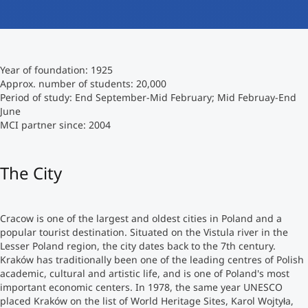
International studieren
An über 300 Partneruniversitäten
Micro Degrees
Forschung am MCI
Year of foundation: 1925
Studienberatung
Micro Credentials
Approx. number of students: 20,000
Period of study: End September-Mid February; Mid Februay-End
June
Study Finder Bachelor/Master
MCI partner since: 2004
Masterclasses
The City
Management-Seminare
Cracow is one of the largest and oldest cities in Poland and a
Technische Weiterbildung
popular tourist destination. Situated on the Vistula river in the
Lesser Poland region, the city dates back to the 7th century.
Kraków has traditionally been one of the leading centres of Polish
academic, cultural and artistic life, and is one of Poland's most
Maßgeschneiderte Programme
important economic centers. In 1978, the same year UNESCO
placed Kraków on the list of World Heritage Sites, Karol Wojtyła,