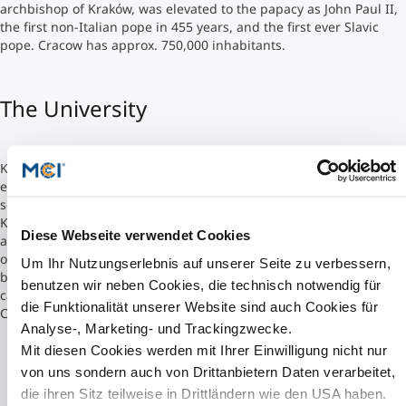
archbishop of Kraków, was elevated to the papacy as John Paul II,
the first non-Italian pope in 455 years, and the first ever Slavic
Studienberatung
pope. Cracow has approx. 750,000 inhabitants.
Executive Education Finder
The University
Krakow University of Economics is one of the five Polish public
economics universities. It is the biggest university of economic
sciences in Poland and one of the three largest universities in
Krakow - after Jagiellonian University and the University of Science
Diese Webseite verwendet Cookies
and Technology AGH. Its 17 acre campus is located in the vicinity
of historical medieval Old Town of Krakow, and easily accessible
Um Ihr Nutzungserlebnis auf unserer Seite zu verbessern,
both on foot or by public transportation. In addition to the main
benutzen wir neben Cookies, die technisch notwendig für
campus in Kraków, the University also has seven Remote Teaching
die Funktionalität unserer Website sind auch Cookies für
Centers in different cities of the region.
Analyse-, Marketing- und Trackingzwecke.
Mit diesen Cookies werden mit Ihrer Einwilligung nicht nur
von uns sondern auch von Drittanbietern Daten verarbeitet,
die ihren Sitz teilweise in Drittländern wie den USA haben.