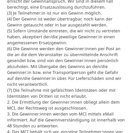
erlischt der Gewinnanspruch. Wir sind in diesem Fall
International studieren
berechtigt, eine Ersatzauslosung durchzuführen.
An über 300 Partneruniversitäten
Micro Degrees
(3) Je Teilnehmer:in ist nur ein Gewinn möglich.
Forschung am MCI
(4) Der Gewinn ist weder übertragbar, noch kann der
Gewinn getauscht oder in bar ausgezahlt werden.
(5) Sofern Umstände eintreten, die wir nicht zu vertreten
Studienberatung
Micro Credentials
haben, akzeptiert der/die jeweilige Gewinner:in einen
angemessenen Ersatzgewinn.
Study Finder Bachelor/Master
(6) Die Gewinne werden den Gewinner:innen per Post an
die an die dem Veranstalter zu übermittelnde Anschrift
Masterclasses
gesendet bzw. sind von den Gewinner:innen persönlich
abzuholen. Mit Übergabe des Gewinns an den/die
Gewinner:in bzw. eine Transportperson geht die Gefahr
Management-Seminare
auf den/die Gewinner:in über. Für Lieferschäden sind wir
nicht verantwortlich.
(7) Die Teilnahme mit gefälschten Identitäten oder mit
Identitäten von Dritten ist nicht erlaubt.
Technische Weiterbildung
2. Die Ermittlung der Gewinner:innen obliegt allein dem
MCI, der Rechtsweg ist ausgeschlossen.
3. Die Gewinner:innen werden vom MCI mittels eMail
informiert. Auf die Gewinnverständigung ist innerhalb von
Maßgeschneiderte Programme
48 Stunden zu antworten.
4. Das MCI behält sich vor, einzelne Teilnehmer:innen von