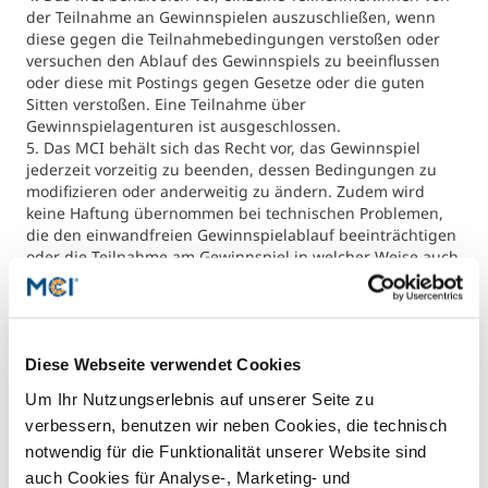
der Teilnahme an Gewinnspielen auszuschließen, wenn
diese gegen die Teilnahmebedingungen verstoßen oder
Studienberatung
versuchen den Ablauf des Gewinnspiels zu beeinflussen
oder diese mit Postings gegen Gesetze oder die guten
Executive Education Finder
Sitten verstoßen. Eine Teilnahme über
Gewinnspielagenturen ist ausgeschlossen.
5. Das MCI behält sich das Recht vor, das Gewinnspiel
jederzeit vorzeitig zu beenden, dessen Bedingungen zu
modifizieren oder anderweitig zu ändern. Zudem wird
keine Haftung übernommen bei technischen Problemen,
die den einwandfreien Gewinnspielablauf beeinträchtigen
oder die Teilnahme am Gewinnspiel in welcher Weise auch
immer beeinflussen
6. Zum Zweck der Gewinnermittlung werden alle Namen
der Teilnehmer:innen vom MCI erfasst und gespeichert.
Die verarbeiteten Daten werden spätestens 30 Tage nach
Diese Webseite verwendet Cookies
Ende des Gewinnspiels durch das MCI wieder gelöscht.
Von der Löschung ausgenommen sind die verarbeiteten
Um Ihr Nutzungserlebnis auf unserer Seite zu
Daten der Gewinner:innen, welche für jene Dauer
verbessern, benutzen wir neben Cookies, die technisch
gespeichert werden, die zur Zweckerfüllung bzw. allfälliger
notwendig für die Funktionalität unserer Website sind
sonstiger gesetzlicher Vorschriften erforderlich sind. Alle
weiteren Informationen gemäß DSGVO können unserer
auch Cookies für Analyse-, Marketing- und