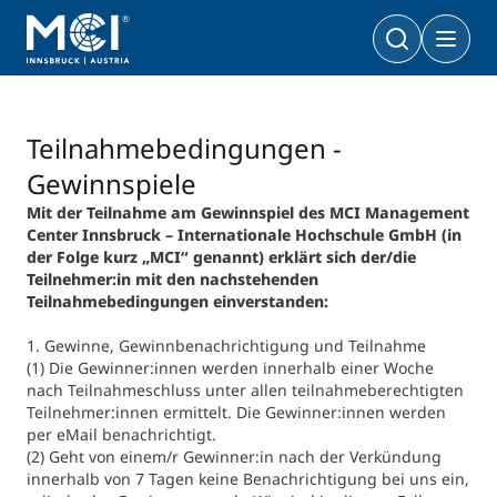
Bachelor
Wirtschaft & Gesellschaft
Doktoratsprogramme
Teilnahmebedingungen -
Wirtschaft & Gesellschaft
PhD | DBA
Gewinnspiele
Technologie & Life Sciences
Mit der Teilnahme am Gewinnspiel des MCI Management
Technologie & Life Sciences
Center Innsbruck – Internationale Hochschule GmbH (in
Executive Master
der Folge kurz „MCI“ genannt) erklärt sich der/die
Master
MBA | MSC | LL. M.
Teilnehmer:in mit den nachstehenden
Wirtschaft & Gesellschaft
Doktorat
Teilnahmebedingungen einverstanden:
Technologie & Life Sciences
1. Gewinne, Gewinnbenachrichtigung und Teilnahme
Executive Bachelor Online
(1) Die Gewinner:innen werden innerhalb einer Woche
Kooperationsmöglichkeiten
BA
nach Teilnahmeschluss unter allen teilnahmeberechtigten
Berufsbegleitend studieren
Teilnehmer:innen ermittelt. Die Gewinner:innen werden
Ein Studium, das zu Ihnen passt
per eMail benachrichtigt.
(2) Geht von einem/r Gewinner:in nach der Verkündung
Zertifikats-Lehrgänge
Entrepreneurship & Start-ups
innerhalb von 7 Tagen keine Benachrichtigung bei uns ein,