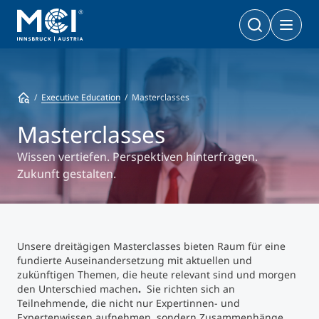
Bachelor
Wirtschaft & Gesellschaft
Doktoratsprogramme
Executive Education
Masterclasses
Wirtschaft & Gesellschaft
PhD | DBA
Technologie & Life Sciences
Masterclasses
Technologie & Life Sciences
Executive Master
Wissen vertiefen. Perspektiven hinterfragen.
Master
Zukunft gestalten.
MBA | MSC | LL. M.
Wirtschaft & Gesellschaft
Doktorat
Technologie & Life Sciences
Executive Bachelor Online
Kooperationsmöglichkeiten
BA
Unsere dreitägigen Masterclasses bieten Raum für eine
Berufsbegleitend studieren
fundierte Auseinandersetzung mit aktuellen und
Ein Studium, das zu Ihnen passt
zukünftigen Themen, die heute relevant sind und morgen
den Unterschied machen
.
Sie richten sich an
Zertifikats-Lehrgänge
Entrepreneurship & Start-ups
Teilnehmende, die nicht nur Expertinnen- und
Expertenwissen aufnehmen, sondern Zusammenhänge