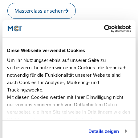
Masterclass ansehen
Diese Webseite verwendet Cookies
Agentic Marketing in der Praxis
Um Ihr Nutzungserlebnis auf unserer Seite zu
Die Masterclass vermittelt ein fundiertes Verständnis von
Agentic Marketing, zeigt praxisnahe Anwendungsfälle,
verbessern, benutzen wir neben Cookies, die technisch
entwickelt ein strategisches Zielbild für Unternehmen und
notwendig für die Funktionalität unserer Website sind
befähigt die Teilnehmenden, konkrete Marketing-Agents
auch Cookies für Analyse-, Marketing- und
zu konzipieren, umzusetzen und organisatorisch zu
Trackingzwecke.
verankern.
Mit diesen Cookies werden mit Ihrer Einwilligung nicht
nur von uns sondern auch von Drittanbietern Daten
Masterclass ansehen
verarbeitet, die ihren Sitz teilweise in Drittländern wie den
USA haben. In unserer
Datenschutzerklärung
informieren wir Sie über diese Tools und Partner und
Details zeigen
erklären Ihnen genau, was eine Datenübermittlung in die