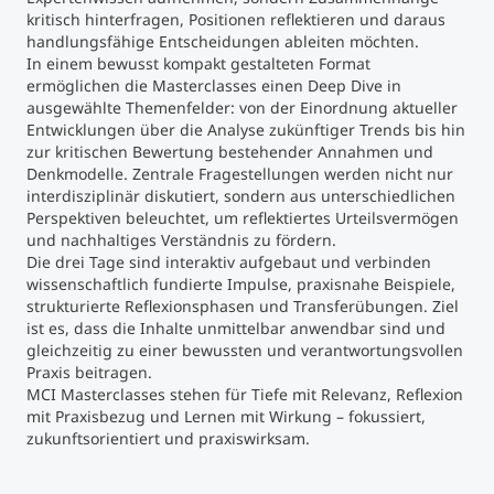
International studieren
kritisch hinterfragen, Positionen reflektieren und daraus
An über 300 Partneruniversitäten
handlungsfähige Entscheidungen ableiten möchten.
Micro Degrees
Forschung am MCI
In einem bewusst kompakt gestalteten Format
ermöglichen die Masterclasses einen Deep Dive in
ausgewählte Themenfelder: von der Einordnung aktueller
Studienberatung
Micro Credentials
Entwicklungen über die Analyse zukünftiger Trends bis hin
zur kritischen Bewertung bestehender Annahmen und
Denkmodelle. Zentrale Fragestellungen werden nicht nur
Study Finder Bachelor/Master
interdisziplinär diskutiert, sondern aus unterschiedlichen
Masterclasses
Perspektiven beleuchtet, um reflektiertes Urteilsvermögen
und nachhaltiges Verständnis zu fördern.
Die drei Tage sind interaktiv aufgebaut und verbinden
wissenschaftlich fundierte Impulse, praxisnahe Beispiele,
Management-Seminare
strukturierte Reflexionsphasen und Transferübungen. Ziel
ist es, dass die Inhalte unmittelbar anwendbar sind und
gleichzeitig zu einer bewussten und verantwortungsvollen
Technische Weiterbildung
Praxis beitragen.
MCI Masterclasses stehen für Tiefe mit Relevanz, Reflexion
mit Praxisbezug und Lernen mit Wirkung – fokussiert,
zukunftsorientiert und praxiswirksam.
Maßgeschneiderte Programme