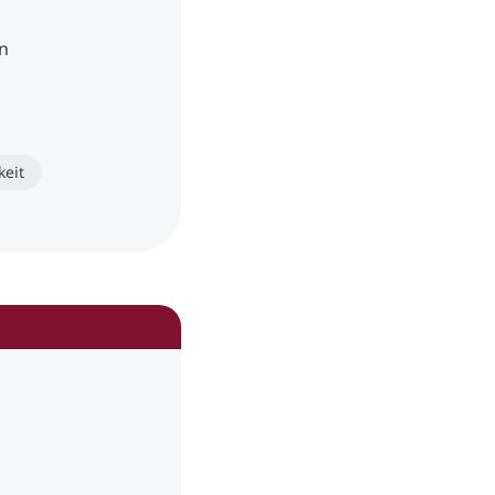
en
eit