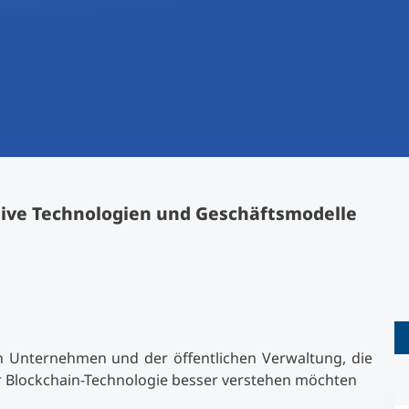
International studieren
An über 300 Partneruniversitäten
Forschung am MCI
Micro Degrees
Studienberatung
Micro Credentials
Study Finder Bachelor/Master
Masterclasses
ive Technologien und Geschäftsmodelle
Management-Seminare
Technische Weiterbildung
n Unternehmen und der öffentlichen Verwaltung, die
r Blockchain-Technologie besser verstehen möchten
Maßgeschneiderte Programme