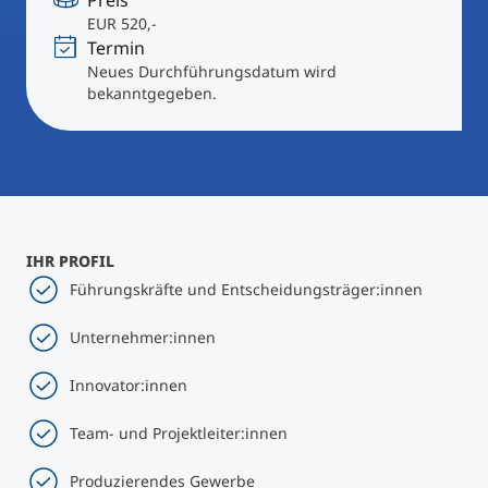
Preis
International studieren
EUR 520,-
An über 300 Partneruniversitäten
Micro Degrees
Termin
Forschung am MCI
Neues Durchführungsdatum wird
bekanntgegeben.
Studienberatung
Micro Credentials
Study Finder Bachelor/Master
Masterclasses
IHR PROFIL
Management-Seminare
Führungskräfte und Entscheidungsträger:innen
Unternehmer:innen
Technische Weiterbildung
Innovator:innen
Team- und Projektleiter:innen
Maßgeschneiderte Programme
Produzierendes Gewerbe