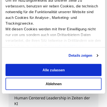
Um Ihr Nutzungserlebnis auf unserer Seite zu
Agiles Projektmanagement
verbessern, benutzen wir neben Cookies, die technisch
Den Scrum Lebenszyklus durch eine
notwendig für die Funktionalität unserer Website sind
Legosimulation erleben
auch Cookies für Analyse-, Marketing- und
01.10.2026
Trackingzwecke.
MCI, Universitätsstraße 15
Mit diesen Cookies werden mit Ihrer Einwilligung nicht
EUR 520,-
nur von uns sondern auch von Drittanbietern Daten
Entrepreneurship & Unternehmensführung
verarbeitet, die ihren Sitz teilweise in Drittländern wie den
USA haben. In unserer
Datenschutzerklärung
Management & Nachhaltigkeit
informieren wir Sie über diese Tools und Partner und
Digitalisierung & Innovation
Details zeigen
erklären Ihnen genau, was eine Datenübermittlung in die
USA bedeuten kann.
Alle zulassen
Ablehnen
Seminare
Human Centered Leadership in Zeiten der
KI