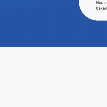
Neues
International studieren
bekan
An über 300 Partneruniversitäten
Forschung am MCI
Micro Degrees
Studienberatung
Micro Credentials
Study Finder Bachelor/Master
Masterclasses
Management-Seminare
Technische Weiterbildung
Maßgeschneiderte Programme