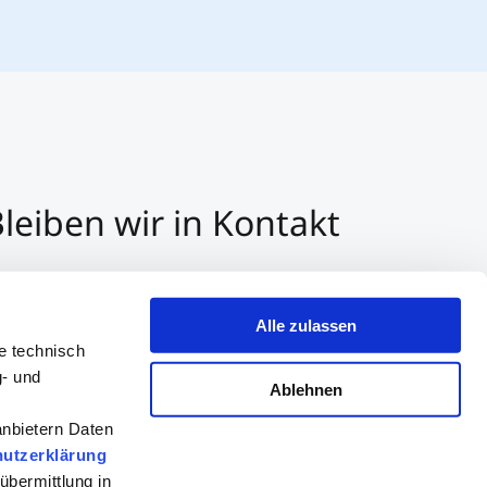
leiben wir in Kontakt
3 512 2070 - 0
r E-Mail kontaktieren
Alle zulassen
er Whatsapp kontaktieren
e technisch
g- und
Ablehnen
anbietern Daten
utzerklärung
übermittlung in