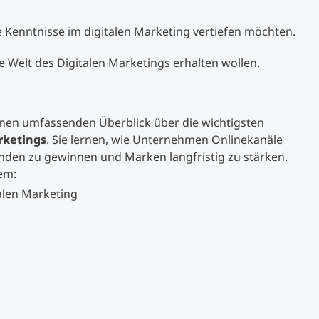
 Kenntnisse im digitalen Marketing vertiefen möchten.
Studienberatung
ie Welt des Digitalen Marketings erhalten wollen.
Executive Education Finder
inen umfassenden Überblick über die wichtigsten
rketings
. Sie lernen, wie Unternehmen Onlinekanäle
nden zu gewinnen und Marken langfristig zu stärken.
em:
alen Marketing