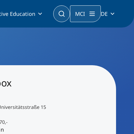
tive Education
MCI
DE
box
Universitätsstraße 15
70,-
in