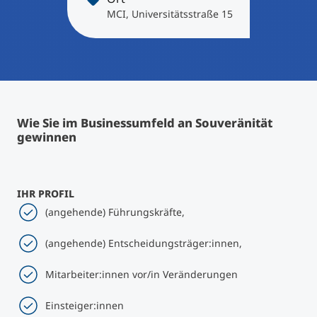
International studieren
MCI, Universitätsstraße 15
An über 300 Partneruniversitäten
Micro Degrees
Forschung am MCI
Studienberatung
Micro Credentials
Study Finder Bachelor/Master
Wie Sie im Businessumfeld an Souveränität
Masterclasses
gewinnen
Management-Seminare
IHR PROFIL
(angehende) Führungskräfte,
Technische Weiterbildung
(angehende) Entscheidungsträger:innen,
Mitarbeiter:innen vor/in Veränderungen
Maßgeschneiderte Programme
Einsteiger:innen