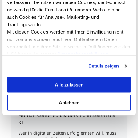
verbessern, benutzen wir neben Cookies, die technisch
Den Scrum Lebenszyklus durch eine
Legosimulation erleben
notwendig für die Funktionalität unserer Website sind
01.10.2026
auch Cookies für Analyse-, Marketing- und
MCI, Universitätsstraße 15
Trackingzwecke.
EUR 520,-
Mit diesen Cookies werden mit Ihrer Einwilligung nicht
nur von uns sondern auch von Drittanbietern Daten
Entrepreneurship & Unternehmensführung
verarbeitet, die ihren Sitz teilweise in Drittländern wie den
Management & Nachhaltigkeit
USA haben. In unserer
Datenschutzerklärung
Digitalisierung & Innovation
informieren wir Sie über diese Tools und Partner und
Details zeigen
erklären Ihnen genau, was eine Datenübermittlung in die
USA bedeuten kann.
Alle zulassen
Seminare
Ablehnen
Human Centered Leadership in Zeiten der
KI
Wer in digitalen Zeiten Erfolg ernten will, muss