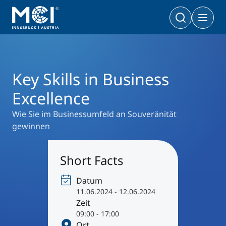
Executive Education
Management-Seminare
Key Skills in Business Excellence
Bachelor
Wirtschaft & Gesellschaft
Doktoratsprogramme
Key Skills in Business
Wirtschaft & Gesellschaft
PhD | DBA
Technologie & Life Sciences
Excellence
Technologie & Life Sciences
Executive Master
Wie Sie im Businessumfeld an Souveränität
Master
MBA | MSC | LL. M.
gewinnen
Wirtschaft & Gesellschaft
Doktorat
Technologie & Life Sciences
Short Facts
Executive Bachelor Online
Kooperationsmöglichkeiten
BA
Berufsbegleitend studieren
Datum
11.06.2024 - 12.06.2024
Ein Studium, das zu Ihnen passt
Zeit
Zertifikats-Lehrgänge
Entrepreneurship & Start-ups
09:00 - 17:00
Ort