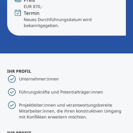
Preis
International studieren
EUR 870,-
An über 300 Partneruniversitäten
Micro Degrees
Termin
Forschung am MCI
Neues Durchführungsdatum wird
bekanntgegeben.
Studienberatung
Micro Credentials
Study Finder Bachelor/Master
Masterclasses
IHR PROFIL
Management-Seminare
Unternehmer:innen
Führungskräfte und Potentialträger:innen
Technische Weiterbildung
Projektleiter:innen und verantwortungsbereite
Mitarbeiter:innen, die ihren konstruktiven Umgang
mit Konflikten erweitern möchten.
Maßgeschneiderte Programme
IHR PROFIT