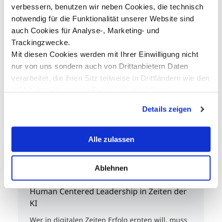
verbessern, benutzen wir neben Cookies, die technisch
Den Scrum Lebenszyklus durch eine
notwendig für die Funktionalität unserer Website sind
Legosimulation erleben
01.10.2026
auch Cookies für Analyse-, Marketing- und
MCI, Universitätsstraße 15
Trackingzwecke.
Mit diesen Cookies werden mit Ihrer Einwilligung nicht
EUR 520,-
nur von uns sondern auch von Drittanbietern Daten
Entrepreneurship & Unternehmensführung
verarbeitet, die ihren Sitz teilweise in Drittländern wie den
Management & Nachhaltigkeit
USA haben. In unserer
Datenschutzerklärung
Digitalisierung & Innovation
informieren wir Sie über diese Tools und Partner und
Details zeigen
erklären Ihnen genau, was eine Datenübermittlung in die
USA bedeuten kann.
Alle zulassen
Seminare
Ablehnen
Human Centered Leadership in Zeiten der
KI
Wer in digitalen Zeiten Erfolg ernten will, muss