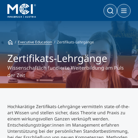
Bachelor
Wirtschaft & Gesellschaft
Doktoratsprogramme
Executive Education
Zertifikats-Lehrgänge
Wirtschaft & Gesellschaft
PhD | DBA
Technologie & Life Sciences
Zertifikats-Lehrgänge
Technologie & Life Sciences
Executive Master
Wissenschaftlich fundierte Weiterbildung am Puls
Master
der Zeit
MBA | MSC | LL. M.
Wirtschaft & Gesellschaft
Doktorat
Technologie & Life Sciences
Executive Bachelor Online
Kooperationsmöglichkeiten
BA
Hochkarätige Zertifikats-Lehrgänge vermitteln state-of-the-
Berufsbegleitend studieren
art Wissen und stellen sicher, dass Theorie und Praxis zu
Ein Studium, das zu Ihnen passt
einem wirkungsvollen Ganzen verknüpft werden.
Entscheidungsträger:innen im Management erfahren
Zertifikats-Lehrgänge
Entrepreneurship & Start-ups
Unterstützung bei der persönlichen Standortbestimmung,
bei der Erschließung von neuen Kompetenzen, Methoden