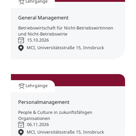
Tirol
Lehrgänge
Prof. Dr. Sabrina Schneider
MCI Lecturer Department Wirtschaft &
General Management
Management, Innsbruck / Tirol
Assoz.-Prof. Dr. Kristina Harthaller
Betriebswirtschaft für Nicht-Betriebswirtinnen
MCI Lecturer Department Wirtschaft &
und Nicht-Betriebswirte
Management, Innsbruck / Tirol
15.10.2026
Prof. Dr. Pascal Schöttle
MCI, Universitätsstraße 15, Innsbruck
MCI Lecturer Department Digital Business &
Software Engineering, Innsbruck / Tirol
Dr. Johann Laux
British Academy Postdoctoral Fellow at Oxford
Internet Institut, Oxford / Vereinigtes Königreich
Lehrgänge
Personalmanagement
People & Culture in zukunftsfähigen
Organisationen
06.11.2026
MCI, Universitätsstraße 15, Innsbruck