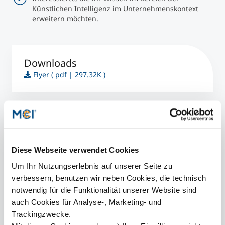
Künstlichen Intelligenz im Unternehmenskontext
erweitern möchten.
Downloads
Flyer
( pdf | 297.32K )
Claudia Haidacher
Diese Webseite verwendet Cookies
Assistant & Project Manager
Um Ihr Nutzungserlebnis auf unserer Seite zu
verbessern, benutzen wir neben Cookies, die technisch
+43 512 2070 - 2122
notwendig für die Funktionalität unserer Website sind
claudia.haidacher@mci.edu
auch Cookies für Analyse-, Marketing- und
Trackingzwecke.