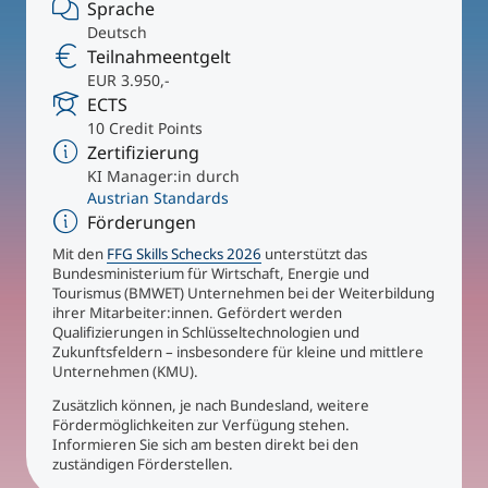
International studieren
Sprache
Deutsch
An über 300 Partneruniversitäten
Micro Degrees
Forschung am MCI
Teilnahmeentgelt
EUR 3.950,-
ECTS
Studienberatung
Micro Credentials
10 Credit Points
Zertifizierung
KI Manager:in durch
Study Finder Bachelor/Master
Austrian Standards
Masterclasses
Förderungen
Mit den
FFG Skills Schecks 2026
unterstützt das
Bundesministerium für Wirtschaft, Energie und
Management-Seminare
Tourismus (BMWET) Unternehmen bei der Weiterbildung
ihrer Mitarbeiter:innen. Gefördert werden
Qualifizierungen in Schlüsseltechnologien und
Zukunftsfeldern – insbesondere für kleine und mittlere
Technische Weiterbildung
Unternehmen (KMU).
Zusätzlich können, je nach Bundesland, weitere
Fördermöglichkeiten zur Verfügung stehen.
Informieren Sie sich am besten direkt bei den
Maßgeschneiderte Programme
zuständigen Förderstellen.