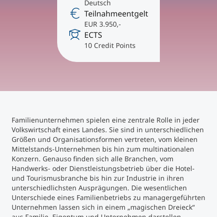
International studieren
Deutsch
Teilnahmeentgelt
An über 300 Partneruniversitäten
Micro Degrees
Forschung am MCI
EUR 3.950,-
ECTS
10 Credit Points
Studienberatung
Micro Credentials
Study Finder Bachelor/Master
Masterclasses
Familienunternehmen spielen eine zentrale Rolle in jeder
Management-Seminare
Volkswirtschaft eines Landes. Sie sind in unterschiedlichen
Größen und Organisationsformen vertreten, vom kleinen
Mittelstands-Unternehmen bis hin zum multinationalen
Konzern. Genauso finden sich alle Branchen, vom
Technische Weiterbildung
Handwerks- oder Dienstleistungsbetrieb über die Hotel-
und Tourismusbranche bis hin zur Industrie in ihren
unterschiedlichsten Ausprägungen. Die wesentlichen
Unterschiede eines Familienbetriebs zu managergeführten
Maßgeschneiderte Programme
Unternehmen lassen sich in einem „magischen Dreieck“
aus Familie, Eigentum und Unternehmen darstellen.