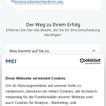
victoria.lettenbichler@mci.edu
Der Weg zu Ihrem Erfolg
Erfahren Sie hier alle Details, die Sie für Ihre Entscheidung
benötigen:
Was kommt auf Sie zu
Der Zertifikats-Lehrgang „Family Business“ ist
Mit wem haben Sie es zu tun?
berufsbegleitend organisiert und folgt einem
didaktischen Konzept, das speziell auf die
Diese Webseite verwendet Cookies
Bedürfnisse berufstätiger
Die Dozentinnen und Dozenten sind ausgewiesene
Anrechnung & Anerkennung
Entscheidungsträger:innen abgestimmt ist.
Um Ihr Nutzungserlebnis auf unserer Seite zu
Expertinnen und Experten im Bereich Family
An 8 Präsenztagen setzen Sie sich mit dem
verbessern, benutzen wir neben Cookies, die technisch
Business sowie Führung & Leadership mit
magischen Dreieck aus Familie, Unternehmen und
exzellenten akademischen Qualifikationen und
notwendig für die Funktionalität unserer Website sind
Sämtliche Zertifikats-Lehrgänge des MCI
Eigentümerschaft auseinander. Sie lernen
internationalem Erfahrungshintergrund. Neueste
auch Cookies für Analyse-, Marketing- und
entsprechen höchsten internationalen
außerdem, mit Konflikten und Emotionen
Erkenntnisse aus Wissenschaft und Forschung