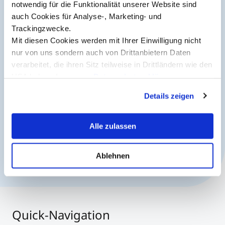
The MCI Newsletter
notwendig für die Funktionalität unserer Website sind
auch Cookies für Analyse-, Marketing- und
Counseling
Always up-to-date and possibly one step ahead.
Trackingzwecke.
Mit diesen Cookies werden mit Ihrer Einwilligung nicht
Executive Education Finder
nur von uns sondern auch von Drittanbietern Daten
Sign up now
verarbeitet, die ihren Sitz teilweise in Drittländern wie den
USA haben. In unserer
Datenschutzerklärung
informieren wir Sie über diese Tools und Partner und
Details zeigen
erklären Ihnen genau, was eine Datenübermittlung in die
USA bedeuten kann.
Alle zulassen
Ablehnen
Quick-Navigation