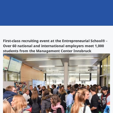
International
Mobility, Full Studies, Short Programs
Micro Degrees
Research at MCI
Consultation
Micro Credentials
First-class recruiting event at the Entrepreneurial School® -
Study Finder Bachelor/Master
Over 60 national and international employers meet 1,000
Masterclasses
students from the Management Center Innsbruck
Management Seminars
Technical Training
Tailored Programs