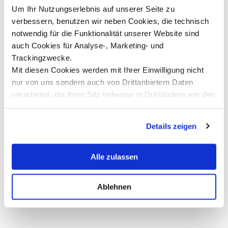
Um Ihr Nutzungserlebnis auf unserer Seite zu
MCI: New Partner Universities in
I
verbessern, benutzen wir neben Cookies, die technisch
China
S
notwendig für die Funktionalität unserer Website sind
auch Cookies für Analyse-, Marketing- und
a
MCI | The Entrepreneurial School® expands
its international network with the University
Trackingzwecke.
M
of Science and Technology of China and
Mit diesen Cookies werden mit Ihrer Einwilligung nicht
P
Fudan University | Both ranked among
I
nur von uns sondern auch von Drittanbietern Daten
China's Top 10 universities
S
verarbeitet, die ihren Sitz teilweise in Drittländern wie den
Read more
R
USA haben. In unserer
Datenschutzerklärung
informieren wir Sie über diese Tools und Partner und
Details zeigen
erklären Ihnen genau, was eine Datenübermittlung in die
USA bedeuten kann.
Alle zulassen
Show all news ...
Ablehnen