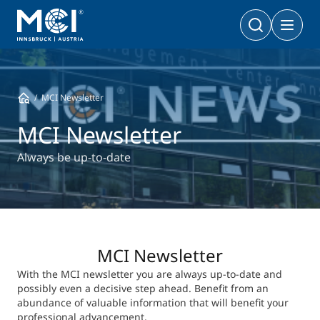
Bachelor
Business & Society
Doctoral Programs
MCI Newsletter
Management & Society
PhD | DBA
Technology & Life Sciences
MCI Newsletter
Technology & Life Sciences
Executive Master
Always be up-to-date
Master
MBA | MSc (CE) | LL.M.
Management & Society
Doctoral Programs
Technology & Life Sciences
Executive Bachelor Online
Cooperations
BA
MCI Newsletter
Part-time Studies
With the MCI newsletter you are always up-to-date and
A Program that fits you
possibly even a decisive step ahead. Benefit from an
Certificate Courses
Entrepreneurship & Start-ups
abundance of valuable information that will benefit your
professional advancement.