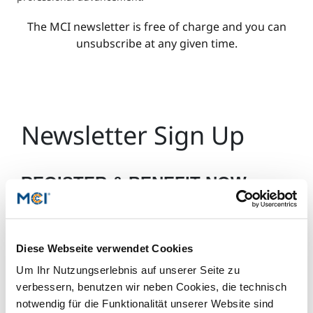
International
Mobility, Full Studies, Short Programs
The MCI newsletter is free of charge and you can
Micro Degrees
Research at MCI
unsubscribe at any given time.
Consultation
Micro Credentials
Study Finder Bachelor/Master
Masterclasses
Management Seminars
Technical Training
Tailored Programs