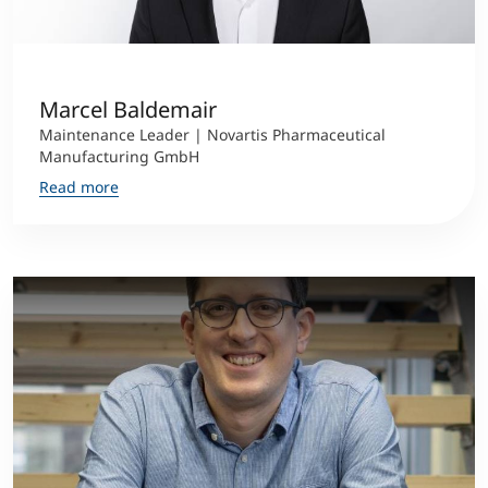
International
Mobility, Full Studies, Short Programs
Micro Degrees
Research at MCI
Marcel Baldemair
Consultation
Micro Credentials
Maintenance Leader | Novartis Pharmaceutical
Manufacturing GmbH
Study Finder Bachelor/Master
Read more
Masterclasses
Management Seminars
Technical Training
Tailored Programs