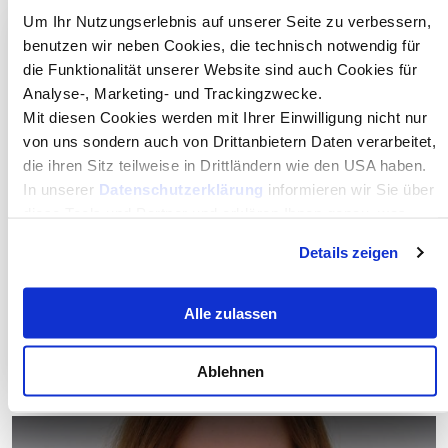
Um Ihr Nutzungserlebnis auf unserer Seite zu verbessern,
benutzen wir neben Cookies, die technisch notwendig für
die Funktionalität unserer Website sind auch Cookies für
Analyse-, Marketing- und Trackingzwecke.
Mit diesen Cookies werden mit Ihrer Einwilligung nicht nur
von uns sondern auch von Drittanbietern Daten verarbeitet,
die ihren Sitz teilweise in Drittländern wie den USA haben.
In unserer
Datenschutzerklärung
informieren wir Sie über
diese Tools und Partner und erklären Ihnen genau, was
eine Datenübermittlung in die USA bedeuten kann.
Details zeigen
Annelies Forer
Head of Quality Management, Rudolf Ölz Meisterbäcker
GmbH & Co KG
Alle zulassen
Read more
Ablehnen