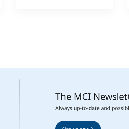
The MCI Newslet
Always up-to-date and possib
Sign up now