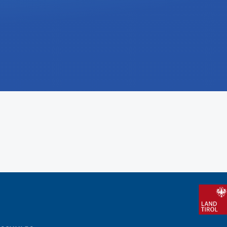
International
Mobility, Full Studies, Short Programs
Research at MCI
Micro Degrees
Consultation
Micro Credentials
Study Finder Bachelor/Master
Masterclasses
Management Seminars
Technical Training
Tailored Programs