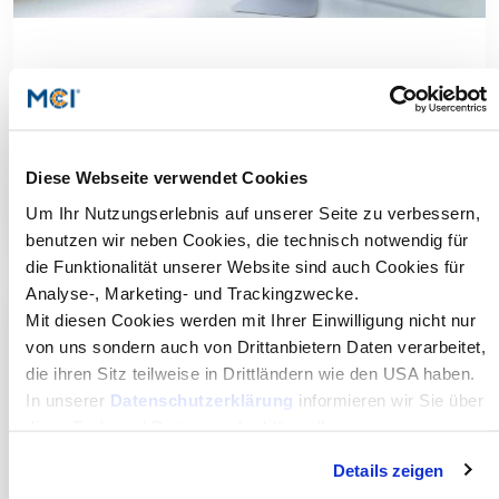
Die Rolle und Auswirkungen von Social
Media.
Trevor D. Traina Lecture Series am MCI mit Dick Costolo,
Unternehmer, CEO von Twitter 2010-2015
Diese Webseite verwendet Cookies
Mehr dazu
Um Ihr Nutzungserlebnis auf unserer Seite zu verbessern,
benutzen wir neben Cookies, die technisch notwendig für
die Funktionalität unserer Website sind auch Cookies für
Analyse-, Marketing- und Trackingzwecke.
Mit diesen Cookies werden mit Ihrer Einwilligung nicht nur
von uns sondern auch von Drittanbietern Daten verarbeitet,
die ihren Sitz teilweise in Drittländern wie den USA haben.
In unserer
Datenschutzerklärung
informieren wir Sie über
diese Tools und Partner und erklären Ihnen genau, was
eine Datenübermittlung in die USA bedeuten kann.
Details zeigen