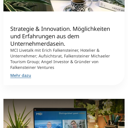
International studieren
An über 300 Partneruniversitäten
Micro Degrees
Forschung am MCI
Strategie & Innovation. Möglichkeiten
Studienberatung
Micro Credentials
und Erfahrungen aus dem
Unternehmerdasein.
Study Finder Bachelor/Master
MCI Livetalk mit Erich Falkensteiner, Hotelier &
Masterclasses
Unternehmer; Aufsichtsrat, Falkensteiner Michaeler
Tourism Group; Angel Investor & Gründer von
Falkensteiner Ventures
Management-Seminare
Mehr dazu
Technische Weiterbildung
Maßgeschneiderte Programme