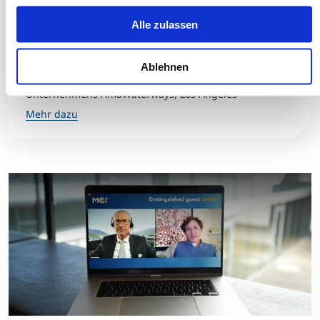
Alle zulassen
Globale Reisen: Wie geht es weiter?
MCI-Livetalk mit Rudi Schreiner, Präsident &
Ablehnen
Mitbegründer des renommierten Flusskreuzfahrt-
Unternehmens AmaWaterways, Los Angeles
Mehr dazu