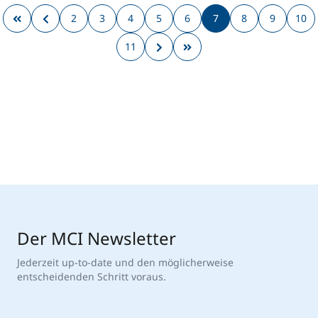
2
3
4
5
6
7
8
9
10
11
Der MCI Newsletter
Jederzeit up-to-date und den möglicherweise
entscheidenden Schritt voraus.