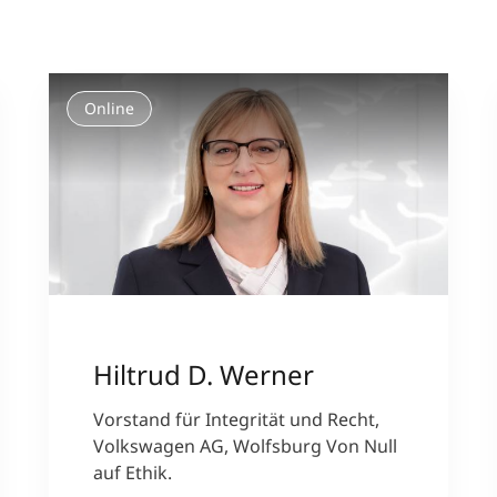
International studieren
An über 300 Partneruniversitäten
Forschung am MCI
Micro Degrees
Online
Studienberatung
Micro Credentials
Study Finder Bachelor/Master
Masterclasses
Management-Seminare
Hiltrud D. Werner
Technische Weiterbildung
Vorstand für Integrität und Recht,
Volkswagen AG, Wolfsburg Von Null
auf Ethik.
Maßgeschneiderte Programme