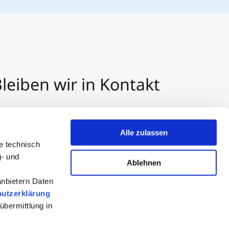
leiben wir in Kontakt
3 512 2070 - 0
r E-Mail kontaktieren
Alle zulassen
er Whatsapp kontaktieren
e technisch
g- und
Ablehnen
anbietern Daten
utzerklärung
übermittlung in