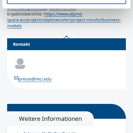
Tel: +43 512 2070-3132, Fax: -3199
oliver.som@mci.edu
,
www.mci.edu
Ergebnisberichte:
https://www.alpine-
space.eu/projects/alpbioeco/en/project-results/business-
models
Kontakt
presse@mci.edu
Weitere Informationen