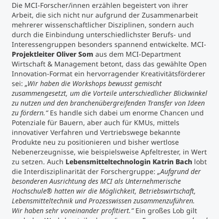
Die MCI-Forscher/innen erzählen begeistert von ihrer
Arbeit, die sich nicht nur aufgrund der Zusammenarbeit
mehrerer wissenschaftlicher Disziplinen, sondern auch
durch die Einbindung unterschiedlichster Berufs- und
Interessengruppen besonders spannend entwickelte. MCI-
Projektleiter Oliver Som
aus dem MCI-Department
Wirtschaft & Management betont, dass das gewählte Open
Innovation-Format ein hervorragender Kreativitätsförderer
sei:
„Wir haben die Workshops bewusst gemischt
zusammengesetzt, um die Vorteile unterschiedlicher Blickwinkel
zu nutzen und den branchenübergreifenden Transfer von Ideen
zu fördern.“
Es handle sich dabei um enorme Chancen und
Potenziale für Bauern, aber auch für KMUs, mittels
innovativer Verfahren und Vertriebswege bekannte
Produkte neu zu positionieren und bisher wertlose
Nebenerzeugnisse, wie beispielsweise Apfeltrester, in Wert
zu setzen. Auch
Lebensmitteltechnologin Katrin Bach
lobt
die Interdisziplinarität der Forschergruppe:
„Aufgrund der
besonderen Ausrichtung des MCI als Unternehmerische
Hochschule® hatten wir die Möglichkeit, Betriebswirtschaft,
Lebensmitteltechnik und Prozesswissen zusammenzuführen.
Wir haben sehr voneinander profitiert.“
Ein großes Lob gilt