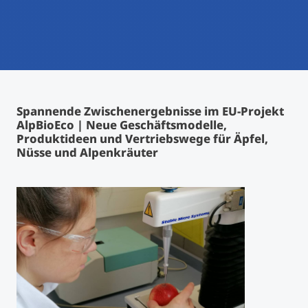
International studieren
An über 300 Partneruniversitäten
Micro Degrees
Forschung am MCI
Studienberatung
Micro Credentials
Spannende Zwischenergebnisse im EU-Projekt
Study Finder Bachelor/Master
AlpBioEco | Neue Geschäftsmodelle,
Masterclasses
Produktideen und Vertriebswege für Äpfel,
Nüsse und Alpenkräuter
Management-Seminare
Technische Weiterbildung
Maßgeschneiderte Programme