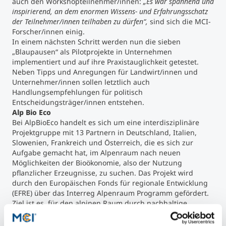
auch den Workshopteilnehmer/innen:
„Es war spannend und
inspirierend, an dem enormen Wissens- und Erfahrungsschatz
der Teilnehmer/innen teilhaben zu dürfen“,
sind sich die MCI-
Forscher/innen einig.
In einem nächsten Schritt werden nun die sieben
„Blaupausen“ als Pilotprojekte in Unternehmen
implementiert und auf ihre Praxistauglichkeit getestet.
Neben Tipps und Anregungen für Landwirt/innen und
Unternehmer/innen sollen letztlich auch
Handlungsempfehlungen für politisch
Entscheidungsträger/innen entstehen.
Alp Bio Eco
Bei AlpBioEco handelt es sich um eine interdisziplinäre
Projektgruppe mit 13 Partnern in Deutschland, Italien,
Slowenien, Frankreich und Österreich, die es sich zur
Aufgabe gemacht hat, im Alpenraum nach neuen
Möglichkeiten der Bioökonomie, also der Nutzung
pflanzlicher Erzeugnisse, zu suchen. Das Projekt wird
durch den Europäischen Fonds für regionale Entwicklung
(EFRE) über das Interreg Alpenraum Programm gefördert.
Ziel ist es, für den alpinen Raum durch nachhaltige
Verwendung von Nebenerzeugnissen bzw.
Abfallprodukten wie beispielsweise Apfeltrester oder