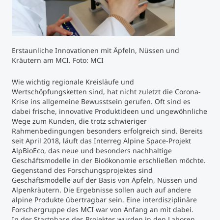
Studienberatung
Executive Education Finder
Erstaunliche Innovationen mit Äpfeln, Nüssen und
Kräutern am MCI. Foto: MCI
Wie wichtig regionale Kreisläufe und
Wertschöpfungsketten sind, hat nicht zuletzt die Corona-
Krise ins allgemeine Bewusstsein gerufen. Oft sind es
dabei frische, innovative Produktideen und ungewöhnliche
Wege zum Kunden, die trotz schwieriger
Rahmenbedingungen besonders erfolgreich sind. Bereits
seit April 2018, läuft das Interreg Alpine Space-Projekt
AlpBioEco, das neue und besonders nachhaltige
Geschäftsmodelle in der Bioökonomie erschließen möchte.
Gegenstand des Forschungsprojektes sind
Geschäftsmodelle auf der Basis von Äpfeln, Nüssen und
Alpenkräutern. Die Ergebnisse sollen auch auf andere
alpine Produkte übertragbar sein. Eine interdisziplinäre
Forschergruppe des MCI war von Anfang an mit dabei.
In der Startphase des Projektes wurden in den Laboren