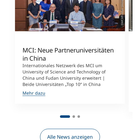
©MCI/Fudan University
MCI: Neue Partneruniversitäten
I
in China
n
Internationales Netzwerk des MCI um
University of Science and Technology of
M
China und Fudan University erweitert |
i
Beide Universitäten „Top 10“ in China
D
A
Mehr dazu
M
Alle News anzeigen