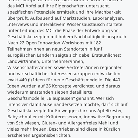
des MCI Äpfel auf ihre Eigenschaften untersucht,
spezifischen Potenziale ermittelt und ihre Machbarkeit
überprüft. Aufbauend auf Marktstudien, Laboranalysen,
Interviews und interaktivem Wissensaustausch startete
unter Leitung des MCI die Phase der Entwicklung von
Geschäftskonzepten mit hohem Nachhaltigkeitsanspruch.
Nach 22 Open Innovation Workshops mit 182
Teilnehmer/innen an neun Standorten in fünf
europäischen Ländern zeigte sich dabei Erstaunliches:
Landwirt/innen, Unternehmer/innen,
Wissenschafter/innen sowie Vertreter/innen regionaler
und wirtschaftlicher Interessensgruppen entwickelten
exakt 440 (!) Ideen für neue Geschäftsmodelle. Die 440
Ideen wurden auf 26 Konzepte verdichtet, und daraus
wiederum entstanden sieben detaillierte
Geschäftsmodelle, „Blaupausen“ genannt. Wer sich
intensiver damit auseinandersetzen möchte, darf sich auf
Geschäftskonzepte für Einweggeschirr aus Apfeltrester,
Babyschnuller mit Kräuteressenzen, innovative Begrünung
von Schiwiesen, Gluten- und Allergenfreies Mehl und
vieles mehr freuen. Beschrieben sind diese in kürzlich
erschienen Ergebnisberichten.