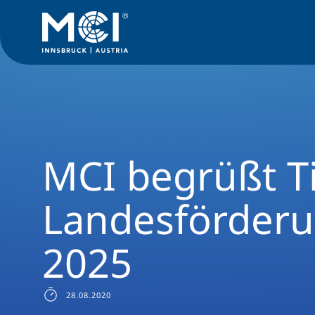
Medien
News
MCI begrüßt Tiroler Landesförderung 202
MCI begrüßt Ti
Landesförder
2025
28.08.2020