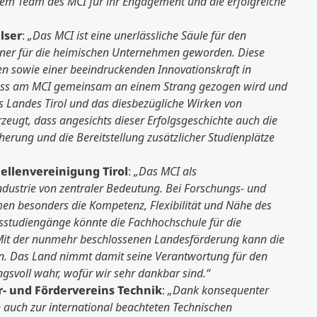
dem Team des MCI für ihr Engagement und die erfolgreiche
lser
:
„Das MCI ist eine unerlässliche Säule für den
artner für die heimischen Unternehmen geworden. Diese
nen sowie einer beeindruckenden Innovationskraft in
 dass am MCI gemeinsam an einem Strang gezogen wird und
 Landes Tirol und das diesbezügliche Wirken von
zeugt, dass angesichts dieser Erfolgsgeschichte auch die
erung und die Bereitstellung zusätzlicher Studienplätze
iellenvereinigung Tirol
:
„Das MCI als
Industrie von zentraler Bedeutung. Bei
Forschungs- und
en besonders die Kompetenz, Flexibilität und Nähe des
sstudiengänge könnte die Fachhochschule für die
it der nunmehr beschlossenen Landesförderung kann die
en. Das Land nimmt damit seine Verantwortung für den
gsvoll wahr, wofür wir sehr dankbar sind.“
r- und Fördervereins Technik
:
„Dank konsequenter
en auch zur international beachteten Technischen