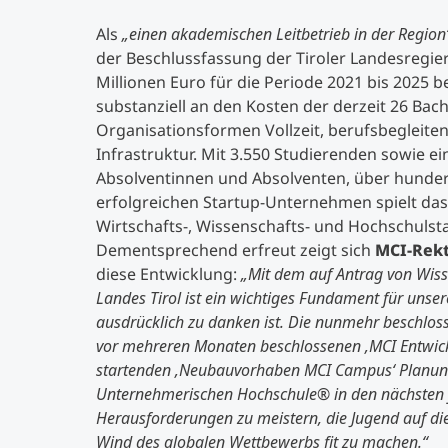
Als
„einen akademischen Leitbetrieb in der Region
der Beschlussfassung der Tiroler Landesregie
Millionen Euro für die Periode 2021 bis 2025 be
substanziell an den Kosten der derzeit 26 Ba
Organisationsformen Vollzeit, berufsbegleite
Infrastruktur. Mit 3.550 Studierenden sowie
Absolventinnen und Absolventen, über hunde
erfolgreichen Startup-Unternehmen spielt da
Wirtschafts-, Wissenschafts- und Hochschulst
Dementsprechend erfreut zeigt sich
MCI-Rek
diese Entwicklung:
„Mit dem auf Antrag von Wiss
Landes Tirol ist ein wichtiges Fundament für unser
ausdrücklich zu danken ist. Die nunmehr beschl
vor mehreren Monaten beschlossenen ‚MCI Entwic
startenden ‚Neubauvorhaben MCI Campus‘ Planungss
Unternehmerischen Hochschule® in den nächsten fü
Herausforderungen zu meistern, die Jugend auf di
Wind des globalen Wettbewerbs fit zu machen.“