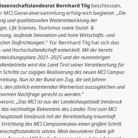
issenschaftslandesrat Bernhard Tilg
beschlossen,
der MCI Generalversammlung erfolgreich begleitet:
„Die
ng und qualitätsvollen Weiterentwicklung der
e, Life Sciences, Tourismus sowie Sozial- &
erung, laufende Innovation und hohe Wirtschafts- und
schen Stoßrichtungen.“
Für Bernhard Tilg hat sich das
- und Hochschullandschaft entwickelt. Mit der bereits
-Entwicklungsplans 2021–2025 und der nunmehrigen
dienbetriebs wird das Land Tirol seiner Verantwortung für
en Schritte zur zügigen Realisierung des neuen MCI Campus
eitung. Nun ist der Bund am Zug, die seit Jahren
, den jährlich eintretenden Wertverlust auszugleichen und
 enormen Nachfrage gerecht zu werden.“
betont:
„Das MCI ist aus der Landeshauptstadt Innsbruck
 das nachhaltige Bekenntnis des Landes Tirol zum MCI
hauptstadt Innsbruck mit der Bereitstellung traumhaft
e Errichtung des MCI Campusneubau einen großen Schritt
senschaftsstandorts setzen. Mein besonderer Dank gilt