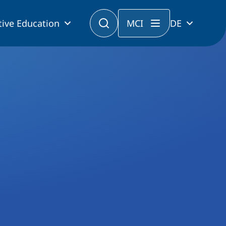
tive Education
MCI
DE