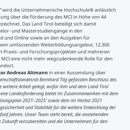
“
wird die Unternehmerische Hochschule® anlässlich
rung über die Förderung des MCI in Höhe von 44
zeichnet. Das Land Tirol beteiligt sich damit
chelor- und Masterstudiengänge in den
nd und Online sowie an den Ausgaben für
 einem umfassenden Weiterbildungsangebot, 12.300
rt Praxis- und Forschungsprojekten und mehreren
s MCI eine nicht mehr wegzudenkende Rolle für den
andort.
tor Andreas Altmann
in einer Aussendung über
enschaftslandesrat Bernhard Tilg gefassten Beschluss des
e weitere Arbeit gelegt, wofür ihm und dem Land Tirol
ossene Landesförderung bietet im Zusammenwirken mit dem
klungsplan 2021–2025‘ sowie dem im Herbst 2021
icherheit und Stabilität für die weitere Entwicklung der
nf Jahren. Unser Team steht bereit, die anstehenden
e Zukunft vorzubereiten und die Unternehmen für den