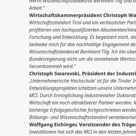
Herrn Wissenschaftslandesrat Bernhard Tilg und 
Arbeit.“
Wirtschaftskammerpräsident Christoph Wa
Wirtschaftsstandort Tirol und ein verlässlicher P
profitieren von hochqualifizierten Absolventen/in
Forschung und Entwicklung. Es begeistert mich,
bedanke mich für das nachhaltige Engagement des
Wissenschaftslandesrat Bernhard Tilg. Ich bin über
Bundesregierung nicht um die anstehende Wertsich
herumkommen wird.“
Christoph Swarovski, Präsident der Industr
‚Unternehmerische Hochschule‘ ist für die Tiroler 
Entwicklungsprojekten schätzen unsere Unternehm
MCI. Durch Ermöglichung industrienaher Doktorat
Wirtschaft ein noch attraktiverer Partner werden.
M
bisherige Erfolgsgeschichte fortgeschrieben werd
Bildungs- und Wissenschaftsstandort verantwortun
Wolfgang Eichinger, Vorsitzender des Träge
Investitionen hat sich das MCI in den letzten Jahr