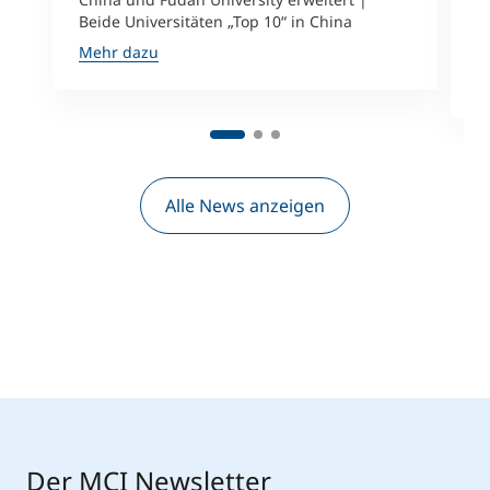
i
Beide Universitäten „Top 10“ in China
D
A
Mehr dazu
M
Alle News anzeigen
Der MCI Newsletter