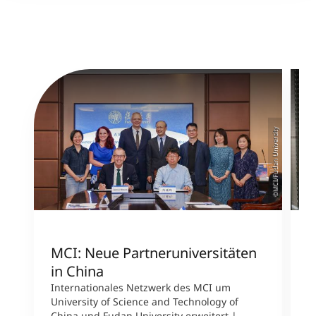
©MCI/Fudan University
MCI: Neue Partneruniversitäten
I
in China
n
Internationales Netzwerk des MCI um
University of Science and Technology of
M
China und Fudan University erweitert |