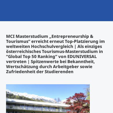
International studieren
An über 300 Partneruniversitäten
Micro Degrees
Forschung am MCI
Studienberatung
Micro Credentials
MCI Masterstudium „Entrepreneurship &
Tourismus“ erreicht erneut Top-Platzierung im
Study Finder Bachelor/Master
weltweiten Hochschulvergleich | Als einziges
Masterclasses
österreichisches Tourismus-Masterstudium in
“Global Top 50 Ranking” von EDUNIVERSAL
vertreten | Spitzenwerte bei Bekanntheit,
Management-Seminare
Wertschätzung durch Arbeitgeber sowie
Zufriedenheit der Studierenden
Technische Weiterbildung
Maßgeschneiderte Programme