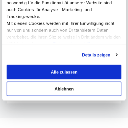
notwendig für die Funktionalität unserer Website sind
auch Cookies für Analyse-, Marketing- und
Trackingzwecke.
presse@mci.edu
Mit diesen Cookies werden mit Ihrer Einwilligung nicht
nur von uns sondern auch von Drittanbietern Daten
verarbeitet, die ihren Sitz teilweise in Drittländern wie den
USA haben. In unserer
Datenschutzerklärung
informieren wir Sie über diese Tools und Partner und
Details zeigen
erklären Ihnen genau, was eine Datenübermittlung in die
Mehr Informationen
USA bedeuten kann.
Alle zulassen
Master | Tourismus & Entrepreneurship
MCI Rankings
Ablehnen
EDUNIVERSAL Ranking