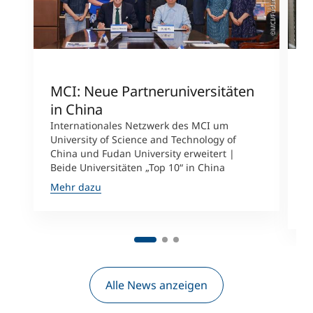
©MCI/Fudan University
MCI: Neue Partneruniversitäten
I
in China
n
Internationales Netzwerk des MCI um
University of Science and Technology of
M
China und Fudan University erweitert |
i
Beide Universitäten „Top 10“ in China
D
A
Mehr dazu
M
Alle News anzeigen