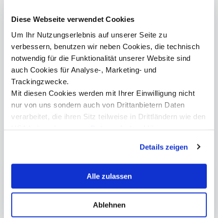
Diese Webseite verwendet Cookies
Kontakt
Um Ihr Nutzungserlebnis auf unserer Seite zu
verbessern, benutzen wir neben Cookies, die technisch
notwendig für die Funktionalität unserer Website sind
auch Cookies für Analyse-, Marketing- und
Trackingzwecke.
presse@mci.edu
Mit diesen Cookies werden mit Ihrer Einwilligung nicht
nur von uns sondern auch von Drittanbietern Daten
verarbeitet, die ihren Sitz teilweise in Drittländern wie den
USA haben. In unserer
Datenschutzerklärung
informieren wir Sie über diese Tools und Partner und
Mehr Informationen
Details zeigen
erklären Ihnen genau, was eine Datenübermittlung in die
USA bedeuten kann.
United Nations Academic Impact
Alle zulassen
MCI PRME
MCI Community Projekte
Ablehnen