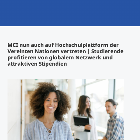
International studieren
An über 300 Partneruniversitäten
Micro Degrees
Forschung am MCI
Studienberatung
Micro Credentials
MCI nun auch auf Hochschulplattform der
Vereinten Nationen vertreten | Studierende
Study Finder Bachelor/Master
profitieren von globalem Netzwerk und
Masterclasses
attraktiven Stipendien
Management-Seminare
Technische Weiterbildung
Maßgeschneiderte Programme